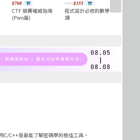
$708
$355
$300
$450
$600
CTF 競賽權威指南
程式設計必修的數學
Windows
(Pwn篇)
課
Warfar
前線戰術
使用C/C++是最能了解密碼學的極佳工具。