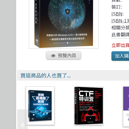
TDD 測試導向開發
視覺影音設計
R 語言
其他
裝訂:
React
理工類
遊戲引擎 Gam
ISBN
:
ISBN-1
相關分類
此書翻譯
立即出貨
預覽內頁
買這商品的人也買了...