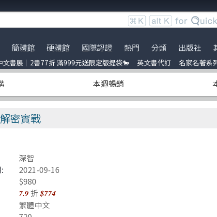
簡體館
硬體館
國際認證
熱門
分類
出版社
文書展｜2書77折 滿999元送限定版提袋🐎
英文書代訂
名家名著系
服時間調整
展｜2書77折 滿999元送限定
ce
到店取貨新功能上線
服務｜代訂英文書
Python
電子電路電機類
全華圖書
暢銷外文書
購
本週暢銷
員卡上線囉！
uage model
※詐騙提醒公告 請勿受騙※
訂閱佛系電子報
Linux
雲端運算
五南
IT T-shirt
e-recognition
BOCON Magazine
Penetration-test
前端開發
電子工業
創客‧自造者工作坊
加密解密實戰
DevOps
行動軟體開發
高思數位網路
C 程式語言
量子電腦
深智
obots
JavaScript
資訊安全
:
2021-09-16
t 單元測試
Refactoring
Java
$980
折
7.9
$774
ding
量子計算
商業管理類
繁體中文
720