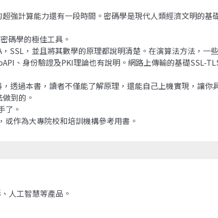
的超強計算能力還有一段時間。密碼學是現代人類經濟文明的基
。
了解密碼學的極佳工具。
RSA，SSL，並且將其數學的原理都說明清楚。在演算法方法，一
oAPI、身份驗證及PKI理論也有說明。網路上傳輸的基礎SSL-
料，透過本書，讀者不僅能了解原理，還能自己上機實現，讓你
法做到的。
高手了。
術，或作為大專院校和培訓機構參考用書。
、圖形、人工智慧等產品。