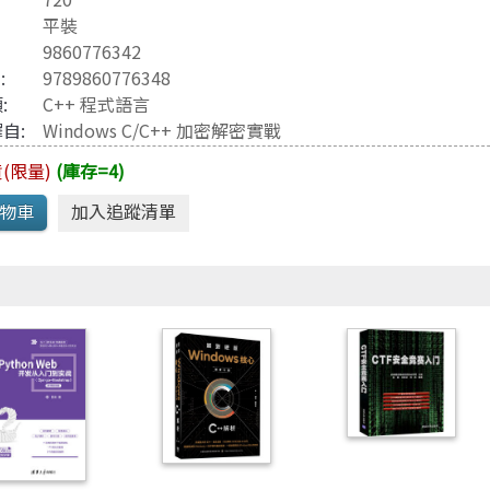
Java 程式語言
兒童專區
平裝
e-engine
Raspberry Pi
9860776342
3
:
9789860776348
:
C++ 程式語言
自:
Windows C/C++ 加密解密實戰
(限量)
(庫存=4)