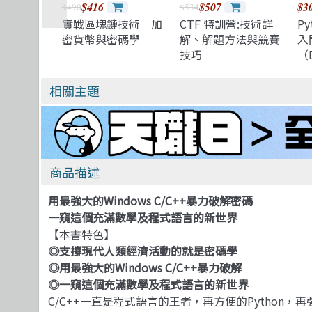
$416
$507
$3
$490
$534
實戰區塊鏈技術｜加
CTF 特訓營:技術詳
Py
密貨幣與密碼學
解、解題方法與競賽
入
技巧
（D
微
相關主題
商品描述
用最強大的Windows C/C++暴力破解密碼
一窺這個充滿數學及程式語言的新世界
【本書特色】
◎支撐現代人類經濟活動的就是密碼學
◎用最強大的Windows C/C++暴力破解
◎一窺這個充滿數學及程式語言的新世界
C/C++一直是程式語言的王者，再方便的Python，