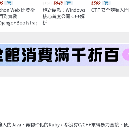
05
$948
$509
$1,200
thon Web 開發從
絕對硬派：Windows
CTF 安全競賽入門
門到實戰
核心首度公開 C++解
jango+Bootstrap）-
析
課視頻版
再強大的Java，再物件化的Ruby，都沒有C/C++來得暴力直接，