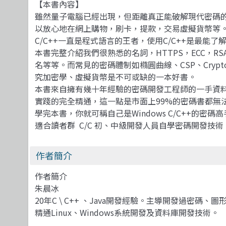
【本書內容】
雖然量子電腦已經出現，但距離真正能破解現代密碼
以放心地在網上購物，刷卡，提款，交易虛擬貨幣等
C/C++一直是程式語言的王者，使用C/C++是最能
本書完整介紹我們很熟悉的名詞，HTTPS，ECC，
名等等。而常見的密碼體制如橢圓曲線、CSP、Crypt
究加密學、虛擬貨幣是不可或缺的一本好書。
本書來自擁有幾十年經驗的密碼開發工程師的一手資
實踐的完全精通，這一點是市面上99%的密碼書都無
學完本書，你就可稱自己是Windows C/C++的密碼
適合讀者群 C/C 初、中級開發人員自學密碼開發技
作者簡介
作者簡介
朱晨冰
20年C \ C++ 、Java開發經驗。主導開發過密碼
精通Linux、Windows系統開發及資料庫開發技術。