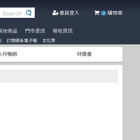
會員登入
購物車
0
其他商品
門市資訊
場地資訊
列
訂閱佛系電子報
文化幣
※進口書籍到貨延誤公告※
名家名著系列
Agile Software
人工智慧
博碩
阿喵周邊商品
本月暢銷
特價書
文化幣
DeepLearning
軟體工程
高立
商管科普推薦書
半導體
網頁設計
清華大學
C++ 程式語言
資料庫
更多出版社
遊戲設計 Game-design
程式語言
CMOS
物聯網 IoT
Docker
微軟技術
Data-visualization
數學