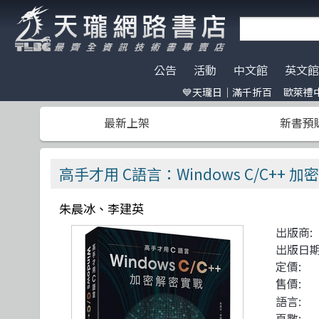
公告
活動
中文館
英文館
💙天瓏日｜滿千折百
歐萊禮中
天瓏門市春節營業公告
天瓏日｜滿千折百
AI Coding
全部分類
碁峰資訊
電子開發板
門市營業客
歐萊禮中文書
ChatGPT
Data Scien
旗標
特價書籍
版提袋🐎
最新上架
新書預
※電子發票使用說明※
Machine Learning
嵌入式系統
歐萊禮
HITCON
天瓏行動會
Large lang
軟體架構
經緯文化
IT狗精品區
Design Pattern
軟體測試
滄海
Make 國際中文版
影像辨識 Imag
職涯發展
人民郵電
機器人雜誌 RO
高手才用 C語言：Windows C/C++ 
Prompt Engineering
網站開發
機械工業
LangChain
UI/UX
深智
朱晨冰、李建英
Chatbot
系統開發
駭客 Hack
分散式架構
出版商:
Engineer self-growth
遊戲開發設計
機器人製作 R
資訊科學
出版日期
Computer Vision
Adobe 軟體應用
Unit Tes
Office 系列
定價:
售價:
Reinforcement
區塊鏈與金融科技
程式交易 Tra
網路通訊
語言:
頁數: