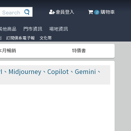
會員登入
購物車
0
其他商品
門市資訊
場地資訊
列
訂閱佛系電子報
文化幣
※進口書籍到貨延誤公告※
名家名著系列
Agile Software
人工智慧
博碩
阿喵周邊商品
本月暢銷
特價書
文化幣
DeepLearning
軟體工程
高立
商管科普推薦書
半導體
網頁設計
清華大學
Midjourney、Copilot、Gemini、
C++ 程式語言
資料庫
更多出版社
遊戲設計 Game-design
程式語言
CMOS
物聯網 IoT
Docker
微軟技術
Data-visualization
數學