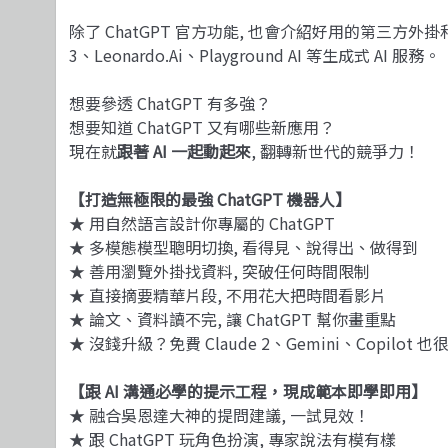
除了 ChatGPT 官方功能, 也會介紹好用的第三方外掛和 GPT 
3、Leonardo.Ai、Playground AI 等生成式 AI 服務。
想要參透 ChatGPT 有多強？
想要知道 ChatGPT 又有哪些新應用？
現在就
跟著 AI 一起動起來
, 翻轉新世代的競爭力！
【打造無極限的最強 ChatGPT 機器人】
★ 用自然語言設計你專屬的 ChatGPT
★ 多模態模型聰明切換, 看得見、說得出、做得到
★ 善用瀏覽外掛找資料, 突破任何時間限制
★ 直接摘要精華片段, 不用花大把時間看影片
★ 論文、資料讀不完, 讓 ChatGPT 幫你畫重點
★ 沒錢升級？免費 Claude 2、Gemini、Copilot 
【跟 AI 溝通必學的提示工程，現成範本即學即用】
★ 融合吳恩達大神的提問建議, 一試見效！
★ 跟 ChatGPT 玩角色扮演, 專家說法有模有樣