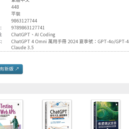
Java 程式語言
兒童專區
448
e-engine
Raspberry Pi
平裝
9863127744
3
:
9789863127741
:
ChatGPT
、
AI Coding
:
ChatGPT 4 Omni 萬用手冊 2024 夏季號：GPT-4o/GPT-4
Claude 3.5
有新版 ↗️