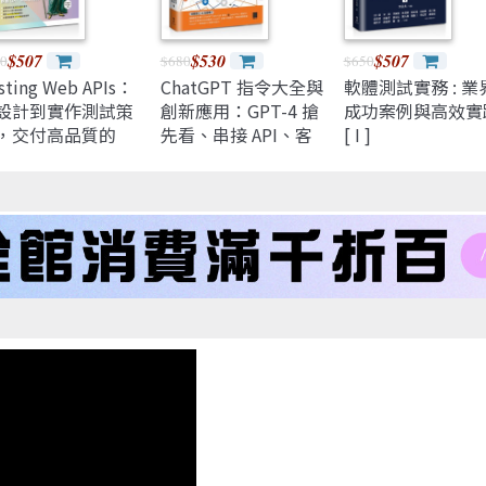
$507
$530
$507
0
$680
$650
sting Web APIs：
ChatGPT 指令大全與
軟體測試實務 : 業
設計到實作測試策
創新應用：GPT-4 搶
成功案例與高效實
，交付高品質的
先看、串接 API、客
[ I ]
I
服機器人、AI英文家
教，一鍵打造 AI智慧
產品