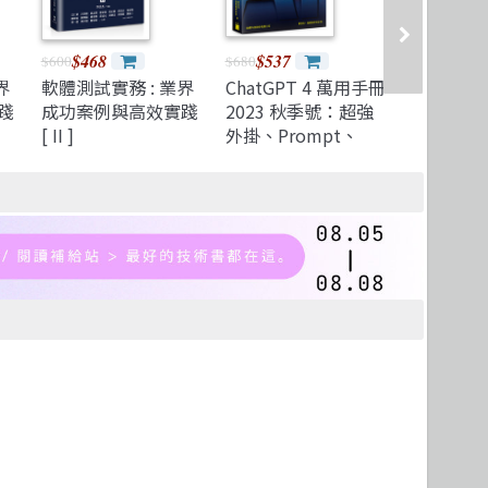
$468
$537
$507
$600
$680
$650
界
軟體測試實務 : 業界
ChatGPT 4 萬用手冊
駕馭 Chat
踐
成功案例與高效實踐
2023 秋季號：超強
索 Azure 
[ II ]
外掛、Prompt、
Cognitive
LineBot、OpenAI
for Lan
API、Midjourney、
踐 (使用.
Stable Diffusion、
Node.js)
Leonardo.ai