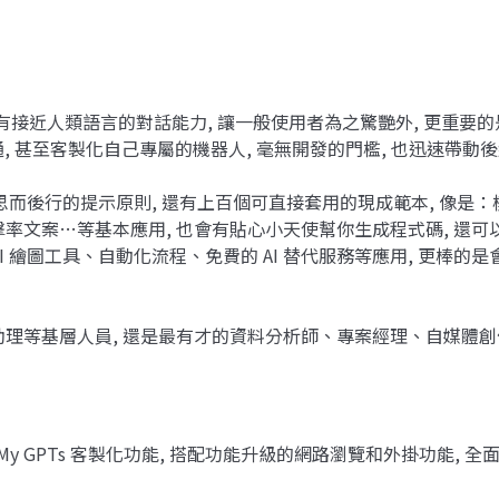
除了擁有接近人類語言的對話能力, 讓一般使用者為之驚艷外, 更重要的是
通, 甚至客製化自己專屬的機器人, 毫無開發的門檻, 也迅速帶動後
話、三思而後行的提示原則, 還有上百個可直接套用的現成範本, 
率文案…等基本應用, 也會有貼心小天使幫你生成程式碼, 還
I 繪圖工具、自動化流程、免費的 AI 替代服務等應用, 更棒的是會
理等基層人員, 還是最有才的資料分析師、專案經理、自媒體創
】
My GPTs 客製化功能, 搭配功能升級的網路瀏覽和外掛功能, 全面更