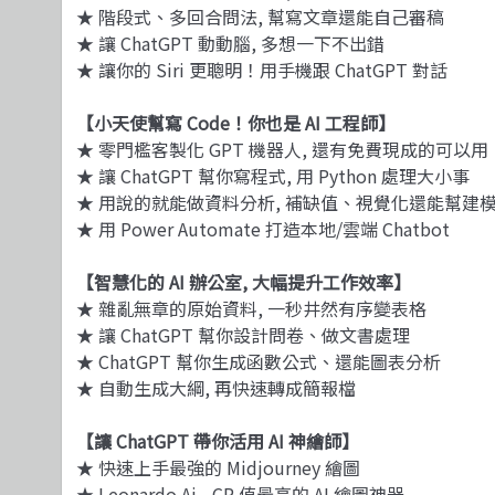
★ 階段式、多回合問法, 幫寫文章還能自己審稿
★ 讓 ChatGPT 動動腦, 多想一下不出錯
★ 讓你的 Siri 更聰明！用手機跟 ChatGPT 對話
【小天使幫寫 Code！你也是 AI 工程師】
★ 零門檻客製化 GPT 機器人, 還有免費現成的可以用
★ 讓 ChatGPT 幫你寫程式, 用 Python 處理大小事
★ 用說的就能做資料分析, 補缺值、視覺化還能幫建
★ 用 Power Automate 打造本地/雲端 Chatbot
【智慧化的 AI 辦公室, 大幅提升工作效率】
★ 雜亂無章的原始資料, 一秒井然有序變表格
★ 讓 ChatGPT 幫你設計問卷、做文書處理
★ ChatGPT 幫你生成函數公式、還能圖表分析
★ 自動生成大綱, 再快速轉成簡報檔
【讓 ChatGPT 帶你活用 AI 神繪師】
★ 快速上手最強的 Midjourney 繪圖
★ Leonardo.Ai - CP 值最高的 AI 繪圖神器