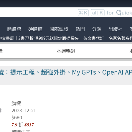
簡體館
硬體館
國際認證
熱門
分類
出版社
文書展｜2書77折 滿999元送限定版提袋🐎
英文書代訂
名家名著系
服時間調整
展｜2書77折 滿999元送限定
ce
到店取貨新功能上線
服務｜代訂英文書
Python
電子電路電機類
全華圖書
暢銷外文書
購
本週暢銷
員卡上線囉！
uage model
※詐騙提醒公告 請勿受騙※
訂閱佛系電子報
Linux
雲端運算
五南
IT T-shirt
e-recognition
BOCON Magazine
Penetration-test
前端開發
電子工業
創客‧自造者工作坊
春季號：提示工程、超強外掛、My GPTs、OpenAI API、
DevOps
行動軟體開發
高思數位網路
C 程式語言
量子電腦
obots
JavaScript
資訊安全
旗標
t 單元測試
Refactoring
Java
:
2023-12-21
$680
ding
量子計算
商業管理類
折
7.9
$537
繁體中文