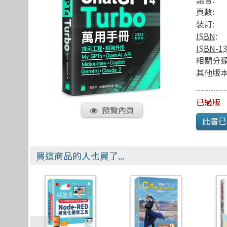
TDD 測試導向開發
視覺影音設計
R 語言
其他
頁數:
React
理工類
遊戲引擎 Gam
裝訂:
ISBN
:
ISBN-1
相關分類
其他版本
已過版
預覽內頁
此書已
買這商品的人也買了...