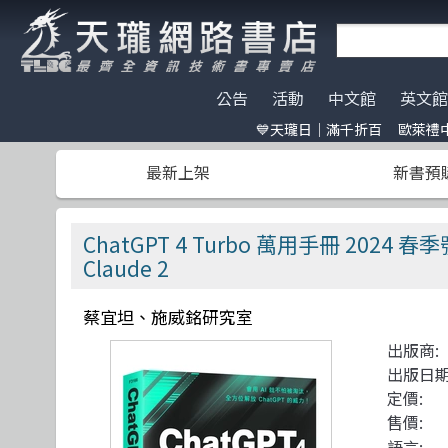
公告
活動
中文館
英文館
💙天瓏日｜滿千折百
歐萊禮中
天瓏門市春節營業公告
天瓏日｜滿千折百
AI Coding
全部分類
碁峰資訊
電子開發板
門市營業客
歐萊禮中文書
ChatGPT
Data Scien
旗標
特價書籍
版提袋🐎
最新上架
新書預
※電子發票使用說明※
Machine Learning
嵌入式系統
歐萊禮
HITCON
天瓏行動會
Large lang
軟體架構
經緯文化
IT狗精品區
Design Pattern
軟體測試
滄海
Make 國際中文版
影像辨識 Imag
職涯發展
人民郵電
機器人雜誌 RO
ChatGPT 4 Turbo 萬用手冊 2024 
Prompt Engineering
網站開發
機械工業
LangChain
UI/UX
深智
Claude 2
Chatbot
系統開發
駭客 Hack
分散式架構
蔡宜坦、施威銘研究室
Engineer self-growth
遊戲開發設計
機器人製作 R
資訊科學
出版商:
Computer Vision
Adobe 軟體應用
Unit Tes
Office 系列
出版日期
定價:
Reinforcement
區塊鏈與金融科技
程式交易 Tra
網路通訊
售價:
語言: