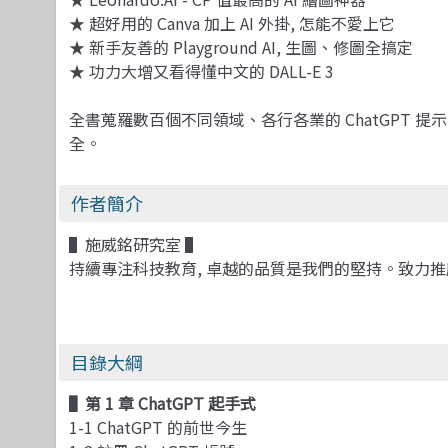
★ 超好用的 Canva 加上 AI 外掛, 怎能不愛上它
★ 新手友善的 Playground AI, 生圖、修圖全搞定
★ 功力大增又看得懂中文的 DALL-E 3
全書蒐羅數百個不同領域、各行各業的 ChatGPT 提
全。
作者簡介
▌施威銘研究室 ▌
持續專注科技教育, 卓越的品質是我們的堅持。致力推廣「Le
目錄大綱
▌第 1 章 ChatGPT 起手式
1-1 ChatGPT 的前世今生