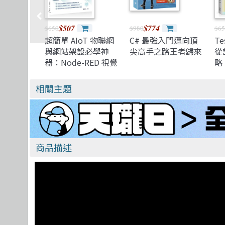
$507
$774
$650
$980
$65
超簡單 AIoT 物聯網
C# 最強入門邁向頂
Te
與網站架設必學神
尖高手之路王者歸來
從
器：Node-RED 視覺
略
化開發工具
AP
相關主題
商品描述