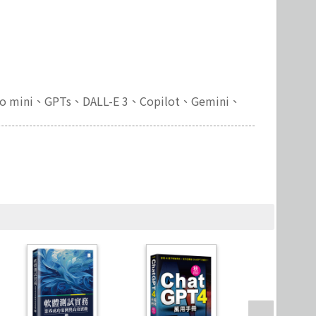
Microservices 微服務
製圖軟體應用
Version Control
o mini、GPTs、DALL-E 3、Copilot、Gemini、