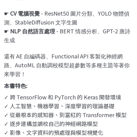
CV
- ResNet50
YOLO
☛
電腦視覺
圖片分類、
物體偵
StableDiffusion
測、
文字生圖
NLP
- BERT
GPT-2
☛
自然語言處理
情感分析、
唐詩
生成
AE
Functional API
還有
自編碼器、
客製化神經網
AutoML
路、
自動調校模型超參數等多種主題等著你
來學習！
本書特色:
跨 TensorFlow 和 PyTorch 的 Keras 開發環境
✓
人工智慧、機器學習、深度學習的理論基礎
✓
從最根本的感知器、到當紅的 Transformer 模型
✓
逐步建構並調校自己的神經網路模型
✓
影像、文字資料的預處理與模型視覺化
✓