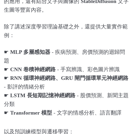
的應用，還有結合文字與圖像的
StableDiffusion
文字
生圖等豐富內容。
除了講述深度學習理論基礎之外，還提供大量實作範
例：
☛
MLP
多層感知器
-
疾病預測、房價預測的迴歸問
題
☛
CNN
卷積神經網路
-
手寫辨識、彩色圖片辨識
☛
RNN
循環神經網路、
GRU
閘門循環單元神經網路
-
影評的情緒分析
☛
LSTM
長短期記憶神經網路
-
股價預測、新聞主題
分類
☛
Transformer
模型
-
文字的情感分析、語言翻譯
以及預訓練模型與遷移學習：