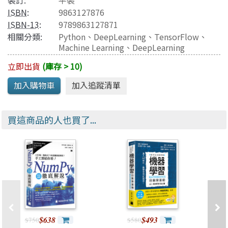
裝訂:
平裝
ISBN
:
9863127876
ISBN-13
:
9789863127871
相關分類:
Python
、
DeepLearning
、
TensorFlow
、
Machine Learning
、
DeepLearning
立即出貨
(庫存 > 10)
買這商品的人也買了...
$638
$493
$750
$580