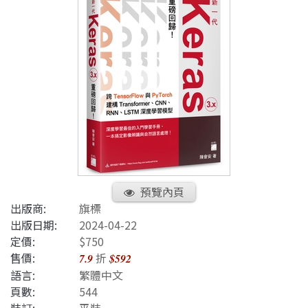
預覽內頁
出版商:
旗標
出版日期:
2024-04-22
定價:
$750
售價:
折
7.9
$592
語言:
繁體中文
頁數:
544