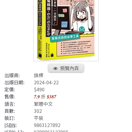
預覽內頁
出版商:
旗標
出版日期:
2024-04-22
定價:
$490
售價:
折
7.9
$387
語言:
繁體中文
頁數:
302
裝訂:
平裝
ISBN
:
9863127892