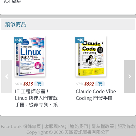
A.4 總結
類似商品
85折
79折
$535
$592
$630
$750
IT 工程師必需！
Claude Code Vibe
Linux 快速入門實戰
Coding 開發手冊
手冊 - 從命令列、系
統設定到開發環境建
置, 實體機、虛擬
機、容器化、WSL、
Facebook 粉絲專頁
客服與FAQ
連絡我們
隱私權政策
服務條款
雲端平台全適用
Copyright © 2026 天瓏資訊圖書有限公司