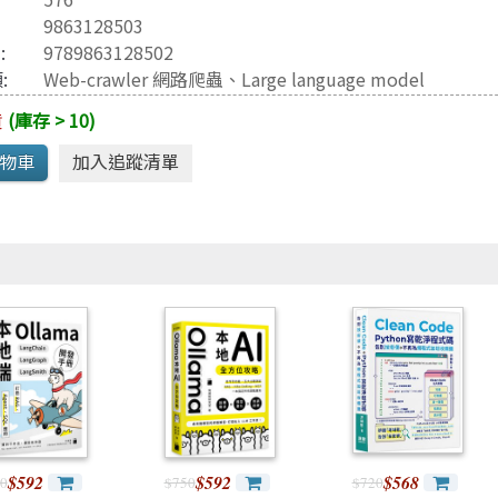
Reinforcement
兒童專區
9863128503
遊戲引擎 Game-engine
3
:
9789863128502
:
Web-crawler 網路爬蟲
、
Large language model
貨
(庫存 > 10)
$592
$592
$568
0
$750
$720