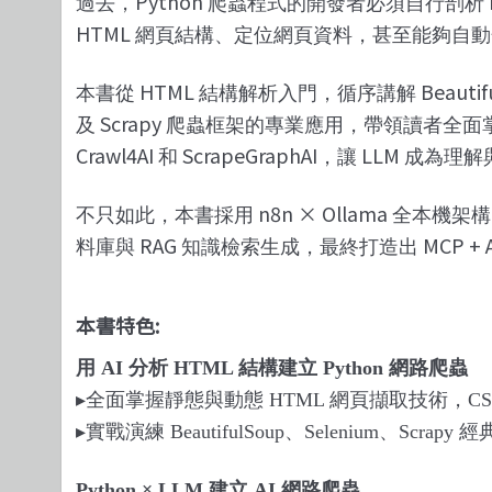
Python
過去，
爬蟲程式的開發者必須自行剖析
HTML
網頁結構、定位網頁資料，甚至能夠自動
HTML
Beautif
本書從
結構解析入門，循序講解
Scrapy
及
爬蟲框架的專業應用，帶領讀者全面
Crawl4AI
ScrapeGraphAI
LLM
和
，讓
成為理解
n8n × Ollama
不只如此，本書採用
全本機架構
RAG
MCP + A
料庫與
知識檢索生成，最終打造出
本書特色:
用
AI
分析
HTML
結構建立
Python
網路爬蟲
▸
全面掌握靜態與動態
HTML
網頁擷取技術，
CS
▸
實戰演練
BeautifulSoup
、
Selenium
、
Scrapy
經
Python × LLM
建立
AI
網路爬蟲