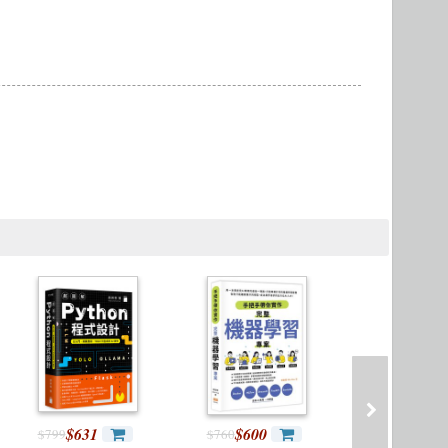
程式交易 Trading
製圖軟體應用
R 語言
$631
$600
$853
$799
$760
$1,080