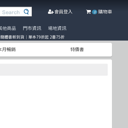
會員登入
購物車
0
其他商品
門市資訊
場地資訊
簡體書新到貨｜單本79折起 2書75折
※進口書籍到貨延誤公告※
訂閱佛系電子報
Python
人工智慧
博碩
阿喵周邊商品
本月暢銷
特價書
2書75折
Design Pattern
軟體工程
高立
商管科普推薦書
LangChain
網頁設計
清華大學
影像辨識 Image-recognition
資料庫
更多出版社
Engineer self-growth
程式語言
遊戲設計 Game-design
物聯網 IoT
量子計算
微軟技術
Microservices 微服務
數學