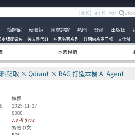
簡體館
硬體館
國際認證
熱門
分類
出版社
限定版提袋🐎
英文書代訂
名家名著系列
訂閱佛系電子報
文化幣
服時間調整
英文書
ce
到店取貨新功能上線
名家名著系列
Agile Software
電子電路電機類
全華圖書
暢銷外文書
購
本週暢銷
員卡上線囉！
arning
※詐騙提醒公告 請勿受騙※
簡體書新到貨｜單本79折起 
Linux
雲端運算
五南
IT T-shirt
-test
BOCON Magazine
DevOps
前端開發
電子工業
創客‧自造者工作坊
 × Qdrant × RAG 打造本機 AI Agent
ineering
半導體
行動軟體開發
高思數位網路
言
機器人製作 Robots
量子電腦
旗標
Unit Test 單元測試
資訊安全
:
2025-11-27
Refactoring
Java
$980
折
7.9
$774
Data-visualization
商業管理類
繁體中文
576