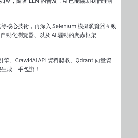
LLM
AI
如今，隨著
的普及，
已能協助我們理解
Selenium
式等核心技術，再深入
模擬瀏覽器互動
t
AI
自動化瀏覽器、以及
驅動的爬蟲框架
Crawl4AI API
Qdrant
引擎、
資料爬取、
向量資
識生成一手包辦！