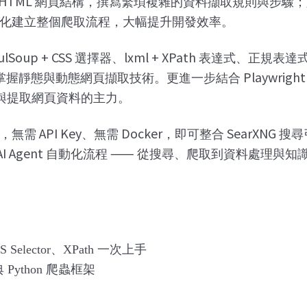
HTML
網頁結構，撰寫繁瑣複雜的資料擷取規則與步驟；
化建立整個爬取流程，大幅提升開發效率。
ulSoup + CSS
lxml + XPath
選擇器、
表達式、正規表達
Playwrigh
掌握靜態與動態網頁擷取技術。更進一步結合
與提取網頁資料的主力。
API Key
Docker
SearXNG
，無需
、無需
，即可整合
搜尋
I Agent
⸺
自動化流程
從搜尋、爬取到資料處理與知
S Selector
、
XPath
一次上手
典
Python
爬蟲框架