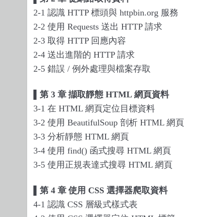
2-1
認識
HTTP
標頭與
httpbin.org
服務
2-2
使用
Requests
送出
HTTP
請求
2-3
取得
HTTP
回應內容
2-4
送出進階的
HTTP
請求
2-5
錯誤
/
例外處理與檔案存取
▌
第
3
章
擷取靜態
HTML
網頁資料
3-1
在
HTML
網頁定位目標資料
3-2
使用
BeautifulSoup
剖析
HTML
網頁
3-3
分析靜態
HTML
網頁
3-4
使用
find()
函式搜尋
HTML
網頁
3-5
使用正規表達式搜尋
HTML
網頁
▌
第
4
章
使用
CSS
選擇器爬取資料
4-1
認識
CSS
層級式樣式表