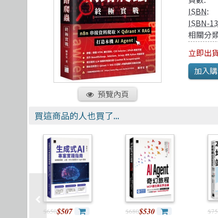
Computer Vision
視覺影音設計
Arduino
其他
ISBN
:
Java 程式語言
理工類
React
ISBN-1
相關分類
立即出
預覽內頁
買這商品的人也買了...
$507
$530
$650
$680
$75