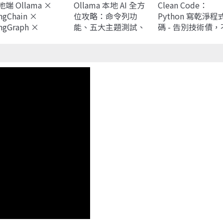
端 Ollama ×
Ollama 本地 AI 全方
Clean Code：
ngChain ×
位攻略：命令列功
Python 寫乾淨程
ngGraph ×
能、五大主題測試、
碼 - 告別技術債，
ngSmith 開發手
RAG、Vibe
再為爛程式加班收
：打造 RAG、
Coding、MCP，一本
攤
ent、SQL 應用
搞定所有實戰應用