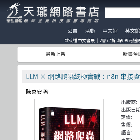
公告
活動
中文館
英文館
歐萊禮中文書展｜2書77折 滿999元送
天瓏門市春節營業公告
歐萊禮中文書展｜2書77折 滿999元送限定
AI Coding
全部分類
碁峰資訊
電子開發板
門市營業客
服務｜代訂
ChatGPT
Data Scien
旗標
特價書籍
版提袋🐎
最新上架
新書預
※電子發票使用說明※
Large language model
嵌入式系統
歐萊禮
HITCON
天瓏行動會
文化幣
Machine Le
軟體架構
經緯文化
IT狗精品區
DeepLearning
軟體測試
滄海
Make 國際中文版
Penetration
職涯發展
人民郵電
機器人雜誌 RO
LLM × 網路爬蟲終極實戰：n8n 串接資料爬取
GAN 生成對抗網絡
網站開發
機械工業
Prompt Eng
UI/UX
深智
陳會安 著
Chatbot
系統開發
C++ 程式語
分散式架構
出版商:
駭客 Hack
遊戲開發設計
C 程式語言
資訊科學
出版日期
CMOS
Adobe 軟體應用
Docker
Office 系列
定價:
售價:
TDD 測試導向開發
區塊鏈與金融科技
JavaScript
網路通訊
語言:
頁數: