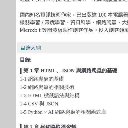
國內知名資訊技術作家，已出版逾 100 本
機器學習 / 深度學習、資料科學、網路爬蟲、大數據分析
Micro:bit 等開發板製作創客作品，投入創客
目錄大綱
目錄:
▌
第
1
章
HTML
、
JSON
與網路爬蟲的基礎
1-1
網路爬蟲的基礎
1-2
網路爬蟲的相關技術
1-3 HTML
標籤語法與結構
1-4 CSV
與
JSON
1-5 Python × AI
網路爬蟲的相關函式庫
▌
第
2
章
從網路取得資料