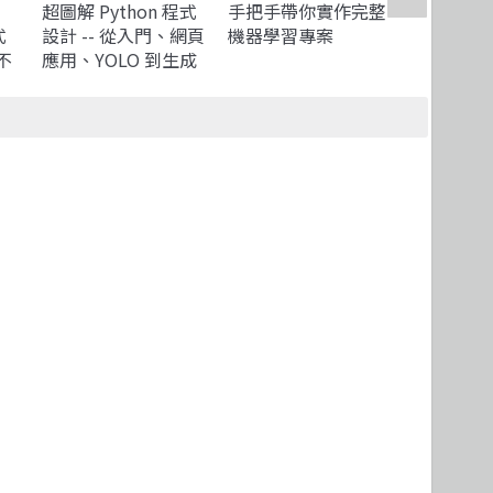
超圖解 Python 程式
手把手帶你實作完整
Vibe Cod
式
設計 -- 從入門、網頁
機器學習專案
級開發 - C
不
應用、YOLO 到生成
Code 
爛
式 AI 實作
手冊