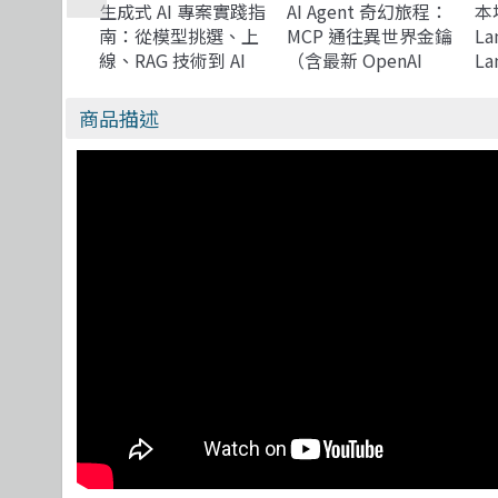
生成式 AI 專案實踐指
AI Agent 奇幻旅程：
本地
南：從模型挑選、上
MCP 通往異世界金鑰
La
線、RAG 技術到 AI
（含最新 OpenAI
La
Agent 整合
GPT-5 範例）
La
冊
商品描述
Ag