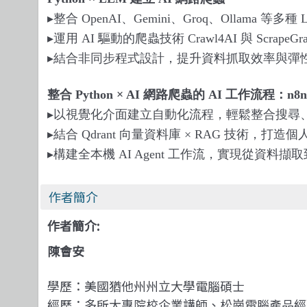
▸
整合
OpenAI
、
Gemini
、
Groq
、
Ollama
等多種
▸
運用
AI
驅動的爬蟲技術
Crawl4AI
與
ScrapeGr
▸
結合非同步程式設計，提升資料抓取效率與彈
整合
Python × AI
網路爬蟲的
AI
工作流程：
n8n
▸
以視覺化介面建立自動化流程，輕鬆整合搜尋
▸
結合
Qdrant
向量資料庫
× RAG
技術，打造個
▸
構建全本機
AI Agent
工作流，實現從資料擷取
作者簡介
作者簡介:
陳會安
學歷：美國猶他州州立大學電腦碩士
經歷：多所大專院校企業講師、松崗電腦產品經理