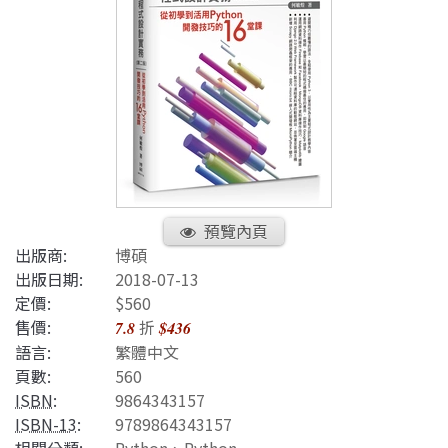
預覽內頁
出版商:
博碩
出版日期:
2018-07-13
定價:
$560
售價:
折
7.8
$436
語言:
繁體中文
頁數:
560
ISBN
:
9864343157
ISBN-13
:
9789864343157