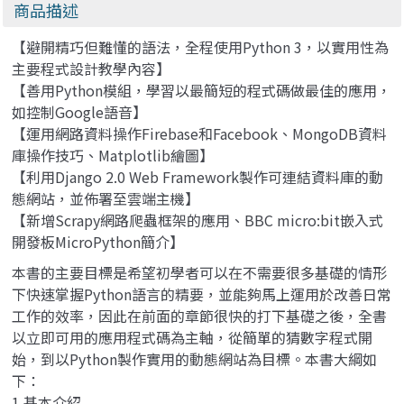
Computing in
商品描述
Simple Packages)
【避開精巧但難懂的語法，全程使用Python 3，以實用性為
主要程式設計教學內容】
【善用Python模組，學習以最簡短的程式碼做最佳的應用，
如控制Google語音】
【運用網路資料操作Firebase和Facebook、MongoDB資料
庫操作技巧、Matplotlib繪圖】
【利用Django 2.0 Web Framework製作可連結資料庫的動
態網站，並佈署至雲端主機】
【新增Scrapy網路爬蟲框架的應用、BBC micro:bit嵌入式
開發板MicroPython簡介】
本書的主要目標是希望初學者可以在不需要很多基礎的情形
下快速掌握Python語言的精要，並能夠馬上運用於改善日常
工作的效率，因此在前面的章節很快的打下基礎之後，全書
以立即可用的應用程式碼為主軸，從簡單的猜數字程式開
始，到以Python製作實用的動態網站為目標。本書大綱如
下：
1.基本介紹