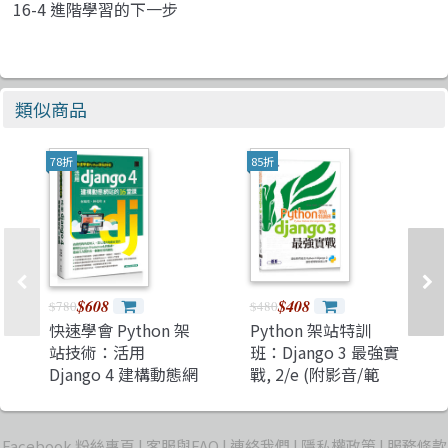
16-4 進階學習的下一步
類似商品
78折
85折
$608
$408
$780
$480
快速學會 Python 架
Python 架站特訓
站技術：活用
班：Django 3 最強實
Django 4 建構動態網
戰, 2/e (附影音/範
站的 16堂課
例)
Facebook 粉絲專頁
客服與FAQ
連絡我們
隱私權政策
服務條款