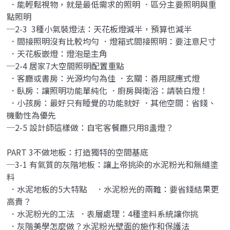
．能輕鬆視物，就是最低需求的照明 ．區分主要照明與重
點照明
─2-3 3種小氣裝燈法：天花板燈減半，預算也減半
．間接照明沒有比較均勻 ．燈箱式間接照明：要注意尺寸
．天花板嵌燈：燈泡是主角
─2-4 居家7大空間照明配置重點
．客廳或書房：光源均勻為佳 ．玄關：善用感應式燈
．臥房：讓照明功能單純化 ．廚房與衛浴：請裝白燈！
．小孩房：最好只有睡覺的功能就好 ．其他空間：省錢、
機動性為優先
─2-5 設計師這樣做：自宅客餐廳只用8盞燈？
PART 3不做地板：打造獨特的空間基底
─3-1 有氣質的灰階地板：讓上帝挑染的水泥粉光和無縫塗
料
．水泥地板的5大特點 ．水泥粉光的兩難：要省錢結果更
高貴？
．水泥粉光的工法 ．表層處理：4種塗料系統讓你挑
．灰階美學怎麼做？水泥粉光壁面的施作和保護法