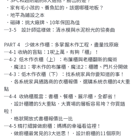
．家有毛小孩的、養魚缸的，該選哪種地板？
．地平為鋪設之本
．磁磚：挑大廠牌、10年保固為佳
─3-5 設計師這樣做：清水模與水泥粉光的協奏曲
PART 4 少做木作櫃：多掌握木作工程，盡量找原廠
─4-1 收納的盲點：1呎上萬，有夠「櫃」！
─4-2 低木作衣櫃（上）：布簾櫃與老櫃翻新的魔術
．魔法1：零木作的布簾櫃．魔法2：櫃體、門片分開做
─4-3：低木作衣櫃（下）：找系統家具你要知道的事！
．各系統家具通路商的衣櫃報價．選購系統衣櫃的4大重
點
─4-4 收納櫃風雲：書櫃、餐櫃、展示櫃，全都省！
．設計櫃體的5大重點．大賣場的層板容易垮？你買錯
啦！
．格狀開放式書櫃報價比一比
─4-5 精打細算做廚櫃：媽媽的幸福看這裡！
．做廚櫃最常見的3大迷思！．設計廚櫃的11個原則