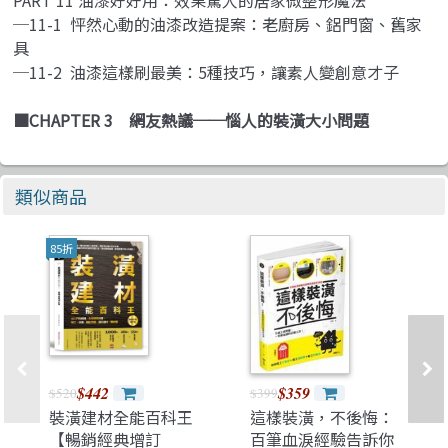
─11-1 怦然心動的油漆改造提案：老廚房、鋁門窗、舊家
具
─11-2 油漆這樣刷最美：5種技巧，讓素人變創意才子
■CHAPTER 3 網友熱議──惱人的裝潢大小問題
類似商品
85折
$442
$359
$520
$399
裝潢建材全能百科王
這樣裝潢，不後悔：
【暢銷經典增訂
百筆血淚經驗告訴你