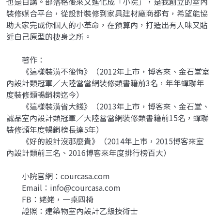
也是白講。部落格後來又進化成「小院」，是我創立的室內
裝修媒合平台，從設計裝修到家具建材廠商都有，希望能協
助大家完成你個人的小革命，在預算內，打造出有人味又貼
近自己原型的棲身之所。
著作：
《這樣裝潢不後悔》（2012年上市，博客來、金石堂室
內設計類冠軍／大陸當當網裝修類書籍前3名，年年蟬聯年
度裝修類暢銷榜迄今）
《這樣裝潢省大錢》（2013年上市，博客來、金石堂、
誠品室內設計類冠軍／大陸當當網裝修類書籍前15名，蟬聯
裝修類年度暢銷榜長達5年）
《好的設計沒那麼貴》（2014年上市，2015博客來室
內設計類前三名、2016博客來年度排行榜百大）
小院官網：courcasa.com
Email：info@courcasa.com
FB：姥姥，一桌四椅
證照：建築物室內設計乙級技術士