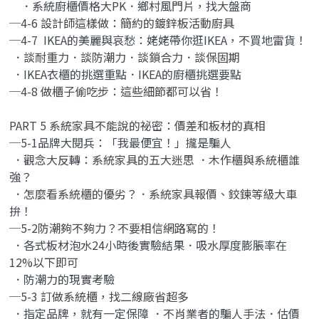
．系統廚櫃價格大PK．鄉村風門片，找大盤商
─4-6 設計師這樣做：簡約的鍍鋅板活動廚具
─4-7 IKEA的美麗與哀愁：姥姥帶你逛IKEA，不買地雷貨！
．談耐重力．談防潮力．談鎖合力．談保固期
．IKEA衣櫃的挑選重點．IKEA的廚櫃挑選要點
─4-8 做櫃子偷吃步：這些細節都可以省！
PART 5 系統家具不能說的祕密：價差和板材的真相
─5-1品牌大閱兵：「我最便宜！」攏是騙人
．觀念大反轉：系統家具的五大迷思 ．木作櫃與系統櫃誰
強？
．怎麼看系統櫃的優劣？．系統家具報價、鉸鍊等級大車
拚！
─5-2防潮夠不夠力？不要相信網路寫的！
．各式板材泡水24小時後實驗結果．吸水厚度膨脹率在
12%以下即可
．防潮力的現實考驗
─5-3 訂做系統櫃，找二線廠省超多
．指定品牌，就有一定保障 ．不肖業者的騙人手法．估價