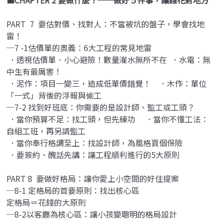
PART 7 要估對價、找對人：不當被坑的盤子，學會找地
雷！
─7 -1估價單的奧義：6大工程的常見地雷
．透視估價單．小心避險！數量灌水無所不在 ．水電：無
中生有最厲害！
．泥作：項目一變三，造成低單價錯覺！ ．木作：單位
「一式」背後的浮報與偷工
─7-2 找到好班底：你需要的是設計師、監工或工頭？
．當你預算不足：找工頭，但先練功 ．當你不懂工法：
自組工班，再另請監工
．當你奉行格調至上：找設計師，為風格買個保險
．要簽約、醜話先講：讓工程順利進行的5大原則
PART 8 要做好格局：讓你愛上小空間的好住提案
─8-1 定格局的首要原則：找出核心區
定格局＝花錢的大原則
─8-2以客廳為核心區：讓小孩變聰明的格局設計