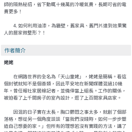
師的隔熱秘招，省下動輒十幾萬的冷暖氣費，長期可省的電
費更多！
4. 如何利用油漆，為牆壁，舊家具、舊門片達到效果驚
人的居家微整形？！
作者簡介
姥姥
在網路世界的全名為「天山童姥」，姥姥是簡稱。看這
個封號就知不是個善類，因此平安地在新聞媒體混過10幾
年。曾任報社家居線記者，並僥倖當上組長。工作的關係，
被迫看了上千間房子的室內設計，逛了上百間家具店家。
因混的日子實在太長，胸口鬱悶之事太多，就創了個部
落格，想從另一個角度談談「當我們沒錢時，如何一步步塑
造自己想要的家。」但所有的理想若沒有實踐的方法，講了