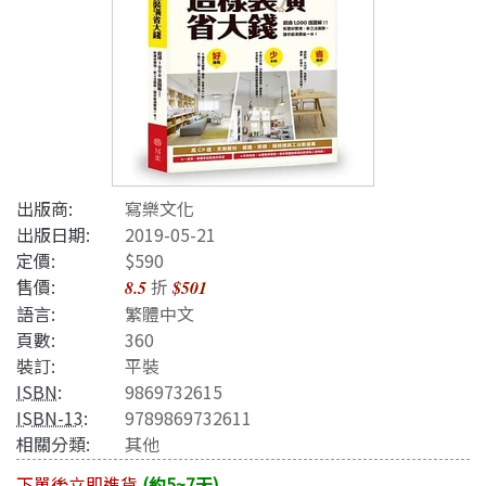
出版商:
寫樂文化
出版日期:
2019-05-21
定價:
$590
售價:
折
8.5
$501
語言:
繁體中文
頁數:
360
裝訂:
平裝
ISBN
:
9869732615
ISBN-13
:
9789869732611
相關分類:
其他
下單後立即進貨
(約5~7天)