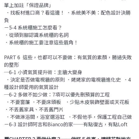
單上加註「保證品牌」
．找板材進口商？看這邊！ ．系統美不美：配色設計決勝
負
－5-4 系統櫃施工怎麼看？
．從頭到腳認識系統櫃的名詞
．系統櫃的施工要注意這些眉角！
PART 6 這些，也都可以不要做：有氣質的素顏，勝過失敗
的整形
─6-1 小資氣質提升術：主牆大變身
．決定是否做電視牆的原則 ．姥姥家的電視牆進化史 ．4
種設計師愛用的氣質設計
─6-2 多做不如少做：7項可以優先刪預算的工程
．不要窗簾 ．不要床頭板 ．少貼木皮裝飾壁面或天花板
．不丟舊家具、不丟舊門片
．不做淋浴間，浴室選浴缸 ．不假他手，保護工程自己做
－6-3 設計師阿言和Bianco的家──有點復古，有點Loft
■CHAPTER 2 要做什麼？──做好５件事，讓錢花對地方