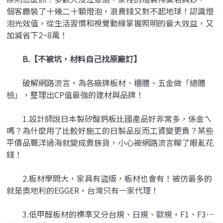
個客廳裝了十幾二十顆燈泡，浪費錢又對不起地球！認識燈
泡光效值，從生活習慣和視覺動線掌握照明的最大效益，又
加減省下2~8萬！
B.【不被坑，材料自己找原廠訂】
破解網路流言，為各廠牌板材、櫃體、五金做「總體
檢」，整理出CP值最強的建材與品牌！
1.設計師說日本製矽酸鈣板比國產品好非常多，係金ㄟ
嗎？為什麼用了比較好施工的日製品反而工資變更貴？某些
平價品飄洋過海就變成貴族貨，小心被網路流言矇了眼亂花
錢！
2.板材學問大，家具有盜版，板材也會有！被仿最多的
就是奧地利的EGGER，台灣只有一家代理！
3.低甲醛板材的標準又分台規、日規、歐規，F1、F3…