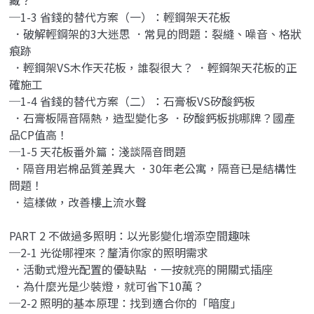
─1-3 省錢的替代方案（一）：輕鋼架天花板
．破解輕鋼架的3大迷思 ．常見的問題：裂縫、噪音、格狀
痕跡
．輕鋼架VS木作天花板，誰裂很大？ ．輕鋼架天花板的正
確施工
─1-4 省錢的替代方案（二）：石膏板VS矽酸鈣板
．石膏板隔音隔熱，造型變化多 ．矽酸鈣板挑哪牌？國產
品CP值高！
─1-5 天花板番外篇：淺談隔音問題
．隔音用岩棉品質差異大 ．30年老公寓，隔音已是結構性
問題！
．這樣做，改善樓上流水聲
PART 2 不做過多照明：以光影變化增添空間趣味
─2-1 光從哪裡來？釐清你家的照明需求
．活動式燈光配置的優缺點 ．一按就亮的開關式插座
．為什麼光是少裝燈，就可省下10萬？
─2-2 照明的基本原理：找到適合你的「暗度」