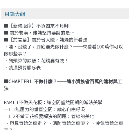
目錄大綱
■【新修版序】不負如來不負卿
■ 關於裝潢，姥姥堅持要說的是…
■【前言篇】關於省大錢，姥姥的新看法
．哇，沒錢了，到底要先做什麼？──來看看100萬你可以
做哪些事？
．列預算的訣竅：花錢要有效！
．裝潢預算順序表
■CHAPTER1 不做什麼？──讓小資族省百萬的建材與工
法
PART 1不做天花板：讓空間豁然開朗的減法美學
─1-1無壓力的垂直空間：讓心自由呼吸
─1-2不做天花板要解決的問題：管線的美化
．燈具管線怎麼走？ ．消防管線怎麼漆？ ．冷氣管線怎麼
藏？