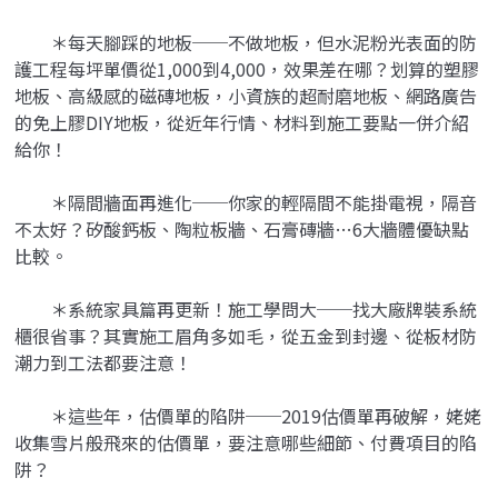
＊每天腳踩的地板──不做地板，但水泥粉光表面的防
護工程每坪單價從1,000到4,000，效果差在哪？划算的塑膠
地板、高級感的磁磚地板，小資族的超耐磨地板、網路廣告
的免上膠DIY地板，從近年行情、材料到施工要點一併介紹
給你！
＊隔間牆面再進化──你家的輕隔間不能掛電視，隔音
不太好？矽酸鈣板、陶粒板牆、石膏磚牆…6大牆體優缺點
比較。
＊系統家具篇再更新！施工學問大──找大廠牌裝系統
櫃很省事？其實施工眉角多如毛，從五金到封邊、從板材防
潮力到工法都要注意！
＊這些年，估價單的陷阱──2019估價單再破解，姥姥
收集雪片般飛來的估價單，要注意哪些細節、付費項目的陷
阱？