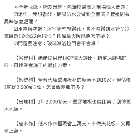
＊全新收錄，網友敲碗、熱議度最高之現場惱人問題：
☑泥作：我想省錢，簡易防水要做到全室嗎？管道間有
異味怎麼處理？
☑水電與空調：浴室牆壁想鑽孔，會不會鑽到水管？冷
氣機選1對2或2台1對1？換風扇與暖風機怎麼挑？
☑門窗要注意：玻璃淋浴拉門會不會爆？
【省建材】姥姥提供建材CP值大評比，指定原廠挑好
料，再找業者施工的最佳方案。
【系統櫃】全台代理歐洲板材的廠商不到10家，但估價
1呎從2,000到1萬，怎會價差那麼多？
【省地材】1坪2,000多元，塑膠地板也能比美手刮仿舊
木地板。
【省木作】低木作衣櫃現省上萬元。不做天花板，又再
省上萬。