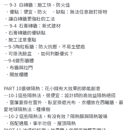
─ 9-3 白磚牆：施工快、防火佳
．優點：便宜、防火 ．缺點：無法任意敲釘掛物
．讓白磚牆更強壯的工法
─ 9-4 石膏磚牆：新式建材
．石膏磚牆的優缺點
．施工注意重點
－9-5陶粒板牆：防火抗壓、不易生壁癌
．可掛洗臉盆 ．如何判斷優劣？
─9-6變形牆體
．布牆與拉門
．開放櫃體
PART 10要做隔熱：花小錢有大效果的節能創意
─10-1這些隔熱法，很便宜：設計師的高效益隔熱絕招
．窗簾要掛在窗外 ．臥室掛遮光布 ．衣櫃放在西曬牆．最
愛地球隔熱法：種棵樹
─10-2 這些隔熱法，有沒有效？隔熱膜與隔熱玻璃
．搭配通風，事半功倍 ．屋頂隔熱
PART 11 油漆好好用：效果驚人的居家微整形魔法