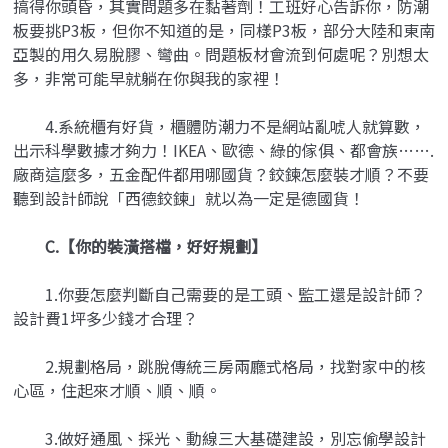
搞得你頭昏，其實問題多在黏著劑！工班好心告訴你，防潮
板要挑P3板，但你不知道的是，同樣P3板，部分大陸和東南
亞製的用久易脫膠、彎曲。問題板材會流到何處呢？別想太
多，非常可能早就躺在你與我的家裡！
4.系統櫃有好貨，櫃體防潮力不是網站亂唬人就算數，
出示科學數據才夠力！IKEA、歐德、綠的傢俱、都會族…….
廠商這麼多，五金配件都用哪國貨？鉸鍊怎麼裝才順？不要
聽到設計師說「西德鉸鍊」就以為一定是德國貨！
C.【你的裝潢搭檔，好好規劃】
1.你要怎麼判斷自己需要的是工頭、監工還是設計師？
設計費1坪多少錢才合理？
2.規劃格局，跳脫傳統三房兩廳式格局，找對家中的核
心區，住起來才順、順、順。
3.做好通風、採光、動線三大基礎建設，別忘偷學設計