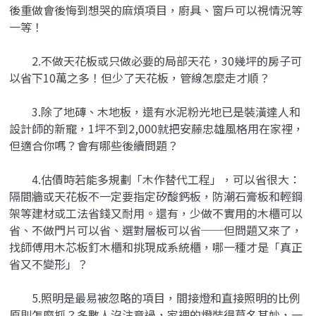
後重做會後悔到想哭的麻煩項目，廚具、窗戶可以視情況等
一等！
2.不做天花板或只做必要的局部天花，30幾坪的房子可
以省下10萬之多！但少了天花板，管線怎麼走才順？
3.除了地磚、木地板，還有水泥粉光地已是裝潢達人和
設計師的新寵，1坪不到2,000就把安藤忠雄風格用在家裡，
但適合你嗎？會有哪些後續問題？
4.估價時若能多規劃「木作替代工程」，可以省很大：
隔間牆或天花板不一定要指定矽酸鈣板，防潮石膏板和輕鋼
架等建材或工法省錢又耐用。還有，少做不實用的木櫃可以
省、不做門片可以省、選對層板可以省──但問題又來了，
找師傅用木芯板釘木櫃和挑現成系統櫃，哪一種才是「真正
省又不變形」？
5.照明是最易被忽略的項目，間接燈和直接照明的比例
原則怎麼抓？多數人沒注意過，家裡的燈裝得莫名其妙，一