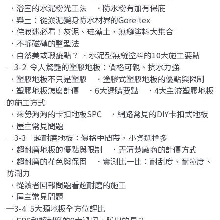
．浴室的水泥粉光工法 ．防水粉有加有保庇
．樂土：從淤泥變身防水材界的Gore-tex
．侘寂迷必看！灰泥、珪藻土，無縫塗料大集合
．不拆磁磚的整型法
．自然美或瑕疵點？ ．水泥型無縫塗料的10大施工要點
─3-2 令人驚艷的塑膠地板：價格可親、抗水力強
．塑膠地板不只是塑膠 ．塗膠式塑膠地板的優點與限制
．塑膠地板怎麼計價 ．6大選購要點 ．4大主流塑膠地板
的施工方式
．來勢洶洶的卡扣地板SPC ．網路常見的DIY卡扣式地板
．屋主常見問題
－3-3 超耐磨地板：價格中間帶，小資選擇多
．超耐磨地板的優點與限制 ．弄清楚廠商的計價方式
．超耐磨的花色與保固 ．實測比一比：耐刮度、耐撞度、
防潮力
．從讀者回報問題看超耐磨的施工
．屋主常見問題
─3-4 5大類地板全方位評比
．SPC和超耐磨的8大過招，勝出的是？