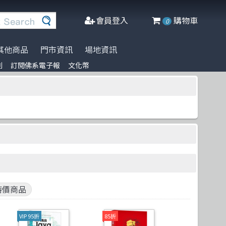
會員登入
購物車
0
其他商品
門市資訊
場地資訊
列
訂閱佛系電子報
文化幣
※進口書籍到貨延誤公告※
名家名著系列
Agile Software
人工智慧
博碩
阿喵周邊商品
文化幣
DeepLearning
軟體工程
Packt Publishing
商管科普推薦書
半導體
網頁設計
Addison Wesley
C++ 程式語言
資料庫
Cambridge
遊戲設計 Game-design
程式語言
McGraw-Hill Education
CMOS
物聯網 IoT
Prentice Hall
Docker
微軟技術
五南
特價商品
Data-visualization
數學
電子工業
VIP 95折
85折