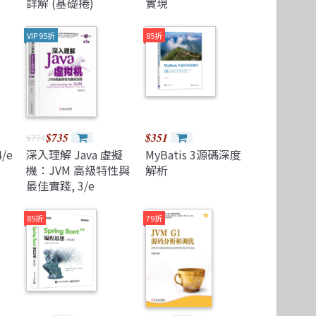
詳解 (基礎捲)
實現
VIP 95折
85折
$735
$351
$774
/e
深入理解 Java 虛擬
MyBatis 3源碼深度
機：JVM 高級特性與
解析
最佳實踐, 3/e
85折
79折