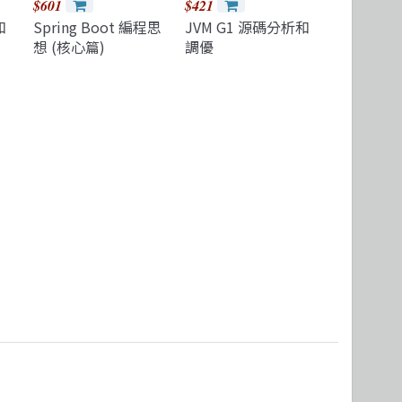
$601
$421
和
Spring Boot 編程思
JVM G1 源碼分析和
想 (核心篇)
調優