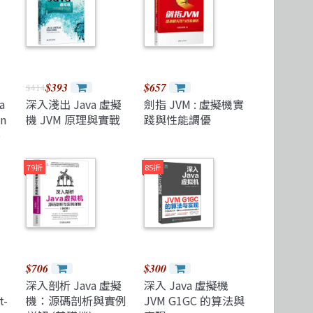
Microservices 微服務
製圖軟體應用
高思數位網路
Version Control
$393
$657
$414
a
深入淺出 Java 虛擬
劍指 JVM : 虛擬機實
An
機 JVM 原理與實戰
踐與性能調優
o
79折
85折
$706
$300
深入剖析 Java 虛擬
深入 Java 虛擬機
t-
機：源碼剖析與實例
JVM G1GC 的算法與