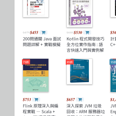
TDD 測試導向開發
視覺影音設計
清華大學
R 語言
其他
機械工業
React
理工類
更多出版社
遊戲引擎 Gam
$455
$530
$5
$479
$680
200問通關 Java 面試
Kotlin 程式開發技巧
計
問題詳解 + 實戰模擬
全方位實作指南 : 語
C
言快速入門與實例解
析
79折
85折
95
$753
$657
$1,
Flink 原理深入與編
深入探索 JVM 垃圾
JV
程實戰 — Scala +
回收：ARM 服務器垃
Eng