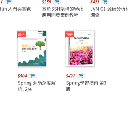
21
$259
$421
tlin 入門與實戰
基於SSH架構的Web
JVM G1 源碼分析
應用開發案例教程
調優
85折
79折
$504
$421
Spring 源碼深度解
Spring學習指南 第3
析, 2/e
版