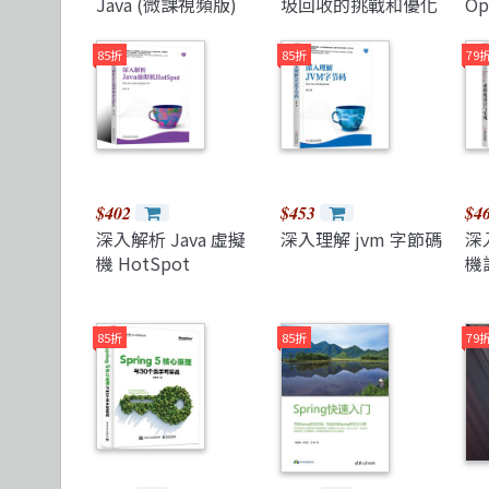
Java (微課視頻版)
圾回收的挑戰和優化
Op
Ho
Vi
85折
85折
79
(P
$402
$453
$4
深入解析 Java 虛擬
深入理解 jvm 字節碼
深
機 HotSpot
機
85折
85折
79