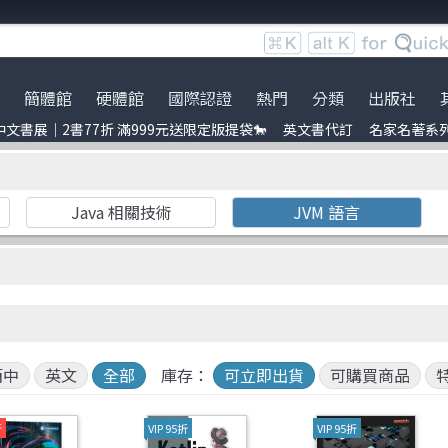
簡體館
硬體館
國際認證
熱門
分類
出版社
文書展｜2書77折 滿999元送限定版提袋🐎
英文書代訂
名家名著系
服時間調整
展｜2書77折 滿999元送限定
ce
到店取貨新功能上線
服務｜代訂英文書
Python
電子電路電機類
全華圖書
暢銷外文書
員卡上線囉！
uage model
※詐騙提醒公告 請勿受騙※
訂閱佛系電子報
Linux
雲端運算
Pragmatic Bookshelf
IT T-shirt
Java 相關技術
JVM 語言
e-recognition
BOCON Magazine
Penetration-test
前端開發
Academic Press
創客‧自造者工作坊
DevOps
行動軟體開發
Auerbach Publication
C 程式語言
量子電腦
Wiley
obots
ufmann
JavaScript
資訊安全
No Starch Press
t 單元測試
laypool
Refactoring
Java
經緯文化
簡中
英文
全部
庫存：
可立即出貨
可購買商品
ding
量子計算
商業管理類
人民郵電
折
VIP 95折
VIP 95折