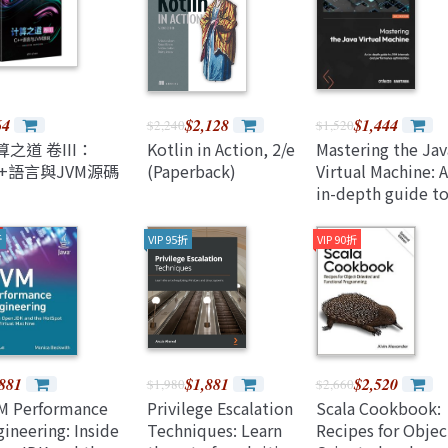
Java 程式語言
兒童專區
深智
e-engine
Raspberry Pi
64
$2,128
$1,444
$2,240
$1,520
算之道 卷III：
Kotlin in Action, 2/e
Mastering the Jav
++語言與JVM源碼
(Paperback)
Virtual Machine: 
in-depth guide t
JVM internals and
performance
折
VIP 95折
VIP 90折
optimization
881
$1,881
$2,520
$1,980
$2,660
M Performance
Privilege Escalation
Scala Cookbook:
ineering: Inside
Techniques: Learn
Recipes for Objec