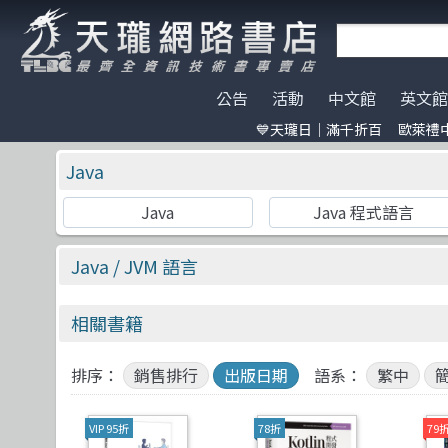
公告
活動
中文館
英文館
💙天瓏日｜滿千折百
歐萊禮中
天瓏門市春節營業公告
天瓏日｜滿千折百
AI Coding
全部分類
碁峰資訊
電子開發板
門市營業客
歐萊禮中文書
ChatGPT
Data Scien
旗標
特價書籍
版提袋🐎
Java
※電子發票使用說明※
Machine Learning
嵌入式系統
歐萊禮
HITCON
天瓏行動會
Large lang
軟體架構
O'Reilly
IT狗精品區
Java
Java 程式語言
Design Pattern
軟體測試
Manning
Make 國際中文版
影像辨識 Imag
職涯發展
A K Peters
機器人雜誌 RO
Prompt Engineering
網站開發
Adobe Press
LangChain
UI/UX
Apress
Java
/ JVM 語言
Chatbot
系統開發
Cisco Press
駭客 Hack
分散式架構
CRC
相關書籍
Engineer self-growth
遊戲開發設計
MicroSoft
機器人製作 R
資訊科學
Morgan Ka
Computer Vision
Adobe 軟體應用
Springer
Unit Tes
Office 系列
Morgan & C
排序：
銷售排行
出版日期
語系：
繁中
Reinforcement
區塊鏈與金融科技
高立
程式交易 Tra
網路通訊
滄海
VIP 95折
78折
79