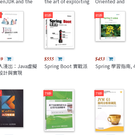
enJDK and the
the art of exploiting
Oriented and
tSpot Java
Windows and Linux
Functional
rtual Machine
systems
Programming
折
85折
85折
aperback)
(Paperback)
69
$555
$453
入淺出：Java虛擬
Spring Boot 實戰派
Spring 學習指南, 4
設計與實現
折
79折
79折