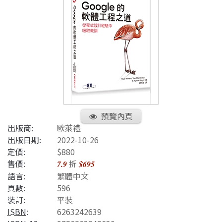
預覽內頁
出版商:
歐萊禮
出版日期:
2022-10-26
定價:
$880
售價:
折
7.9
$695
語言:
繁體中文
頁數:
596
裝訂:
平裝
ISBN
:
6263242639