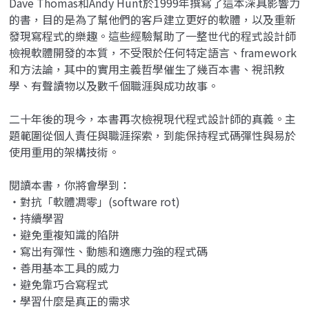
Dave Thomas和Andy Hunt於1999年撰寫了這本深具影響力
的書，目的是為了幫他們的客戶建立更好的軟體，以及重新
發現寫程式的樂趣。這些經驗幫助了一整世代的程式設計師
檢視軟體開發的本質，不受限於任何特定語言、framework
和方法論，其中的實用主義哲學催生了幾百本書、視訊教
學、有聲讀物以及數千個職涯與成功故事。
二十年後的現今，本書再次檢視現代程式設計師的真義。主
題範圍從個人責任與職涯探索，到能保持程式碼彈性與易於
使用重用的架構技術。
閱讀本書，你將會學到：
‧對抗「軟體凋零」(software rot)
‧持續學習
‧避免重複知識的陷阱
‧寫出有彈性、動態和適應力強的程式碼
‧善用基本工具的威力
‧避免靠巧合寫程式
‧學習什麼是真正的需求