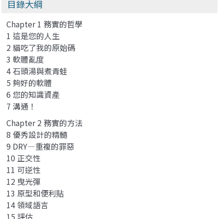
目錄大綱
Chapter 1 務實的哲學
1 這是您的人生
2 貓吃了我的原始碼
3 軟體亂度
4 石頭湯與煮青蛙
5 夠好的軟體
6 您的知識資產
7 溝通！
Chapter 2 務實的方法
8 優秀設計的精髓
9 DRY—重複的罪惡
10 正交性
11 可逆性
12 曳光彈
13 原型和便利貼
14 領域語言
15 評估