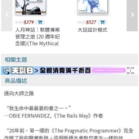
$379
$527
$480
$620
人月神話：軟體專案
大話設計模式
管理之道 (20 週年紀
念版)(The Mythical
Man-Month: Essays
on Software
相關主題
Engineering,
Anniversary Edition,
2/e)
商品描述
邁向大師之路
“我生命中最最要的書之一。”
—OBIE FERNANDEZ,《The Rails Way》作者
“20年前，第一版的《The Pragmatic Programmer》完全
改變了我的職業軌跡。這個新版本會對您產生一樣的效