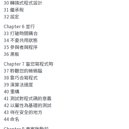
30 轉換式程式設計
31 繼承稅
32 設定
Chapter 6 並行
33 打破時間耦合
34 不要共用狀態
35 參與者與程序
36 黑板
Chapter 7 當您寫程式時
37 聆聽您的蜥蜴腦
38 靠巧合寫程式
39 演算法速度
40 重構
41 測試對程式碼的意義
42 以屬性為基礎的測試
43 待在安全的地方
44 命名
Chapter 8 專案啟動前