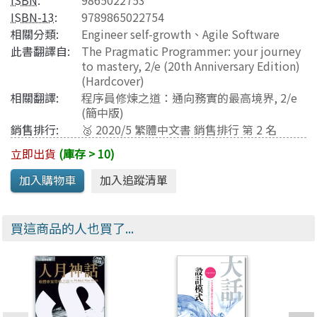
ISBN
:
9865022753
ISBN-13
:
9789865022754
相關分類:
Engineer self-growth
、
Agile Software
此書翻譯自:
The Pragmatic Programmer: your journey
to mastery, 2/e (20th Anniversary Edition)
(Hardcover)
相關翻譯:
程序員修煉之道：通向務實的最高境界, 2/e
(簡中版)
銷售排行:
🥈 2020/5 繁體中文書 銷售排行 第 2 名
立即出貨
(庫存 > 10)
買這商品的人也買了...