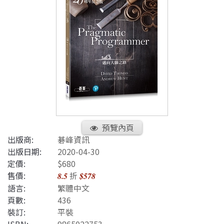
預覽內頁
出版商:
碁峰資訊
出版日期:
2020-04-30
定價:
$680
售價:
折
8.5
$578
語言:
繁體中文
頁數:
436
裝訂:
平裝