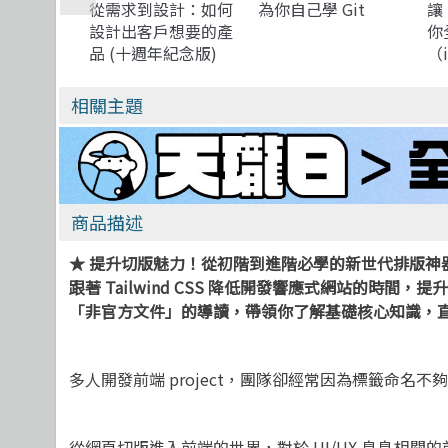
從需求到設計：如何
為你自己學 Git
讓 
設計出客戶想要的產
你
品 (十週年紀念版)
（
(Exploring
列
Requirements:
相關主題
Quality Before
Design)
商品描述
★ 提升切版魅力！從初階到進階必學的新世代排版神
跟著 Tailwind CSS 降低開發響應式網站的時間，
「非官方文件」的導讀，帶領你了解基礎核心知識，直接上場
多人開發前端 project，團隊卻經常因為標籤命名
從網頁切版進入前端的世界，對於 UI/UX 息息