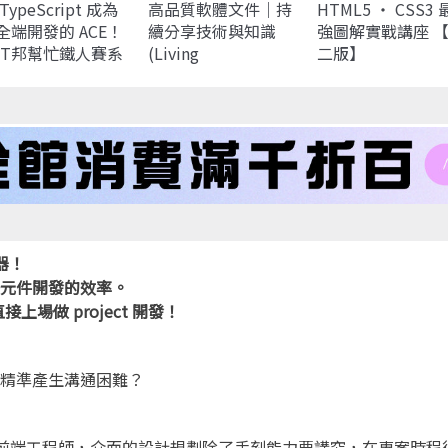
TypeScript 成為
高品質軟體文件｜持
HTML5 ‧ CSS3 
全端開發的 ACE！
續分享技術與知識
強圖解實戰講座 
iT邦幫忙鐵人賽系
(Living
二版】
書）
Documentation:
Continuous
Knowledge Sharing
by Design)
器！
提升元件開發的效率。
做 project 開發！
不夠精準產生溝通困難？
相關的前端工程師，介面的設計規劃除了手刻能力要講究，在專案時