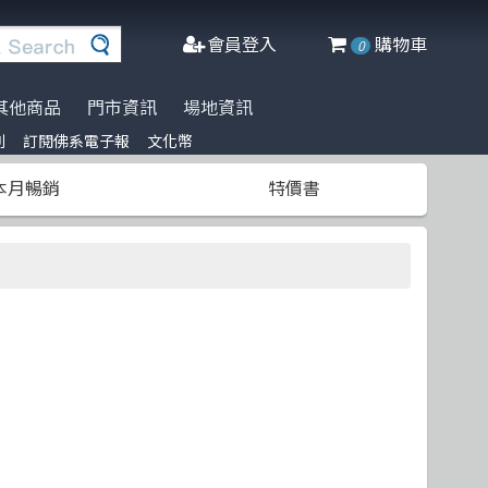
會員登入
購物車
0
其他商品
門市資訊
場地資訊
列
訂閱佛系電子報
文化幣
※進口書籍到貨延誤公告※
名家名著系列
Agile Software
人工智慧
博碩
阿喵周邊商品
本月暢銷
特價書
文化幣
DeepLearning
軟體工程
高立
商管科普推薦書
半導體
網頁設計
清華大學
C++ 程式語言
資料庫
更多出版社
遊戲設計 Game-design
程式語言
CMOS
物聯網 IoT
Docker
微軟技術
Data-visualization
數學