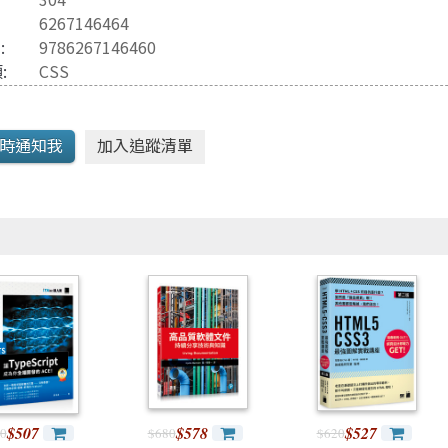
Java 程式語言
兒童專區
6267146464
e-engine
Raspberry Pi
3
:
9786267146460
:
CSS
$507
$578
$527
0
$680
$620