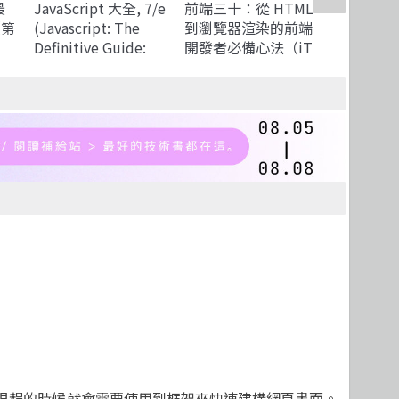
最
JavaScript 大全, 7/e
前端三十：從 HTML
白話演算
【第
(Javascript: The
到瀏覽器渲染的前端
式設計的
Definitive Guide:
開發者必備心法（iT
(Grokkin
Master the World's
邦幫忙鐵人賽系列
Algorithm
Most-Used
書）
illustrat
Programming
for prog
Language, 7/e)
and other
people)
程很趕的時候就會需要使用到框架來快速建構網頁畫面。