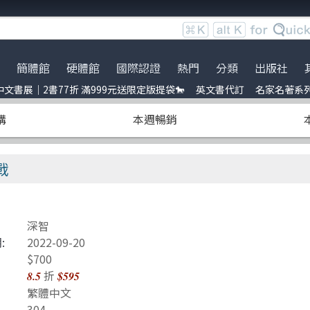
簡體館
硬體館
國際認證
熱門
分類
出版社
文書展｜2書77折 滿999元送限定版提袋🐎
英文書代訂
名家名著系
服時間調整
展｜2書77折 滿999元送限定
ce
到店取貨新功能上線
服務｜代訂英文書
Python
電子電路電機類
全華圖書
暢銷外文書
購
本週暢銷
員卡上線囉！
uage model
※詐騙提醒公告 請勿受騙※
訂閱佛系電子報
Linux
雲端運算
五南
IT T-shirt
e-recognition
BOCON Magazine
Penetration-test
前端開發
電子工業
創客‧自造者工作坊
戰
DevOps
行動軟體開發
高思數位網路
C 程式語言
量子電腦
深智
obots
JavaScript
資訊安全
:
2022-09-20
t 單元測試
Refactoring
Java
$700
折
8.5
$595
ding
量子計算
商業管理類
繁體中文
304