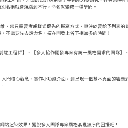
用的類別名稱就會燒腦到不行，命名就變成一種學問。
CSS 框架的思維，您只需要考慮樣式優先的撰寫方式，專注於要給予
想，不需要先去想命名，這在開發上省下相當多的時間！
設計師與前端工程師】、【多人協作開發專案有統一風格需求的團隊
核心觀念、實作小功能介面，到呈現一個基本頁面的響應式網頁，後續
頁。
你的前端網站渲染效果！擺脫多人團隊專案風格紊亂無序的困擾吧！