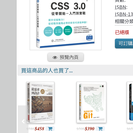
TDD 測試導向開發
視覺影音設計
R 語言
其他
ISBN
:
React
理工類
遊戲引擎 Gam
ISBN-1
相關分類
已絕版
預覽內頁
買這商品的人也買了...
$458
$390
$580
$500
$65