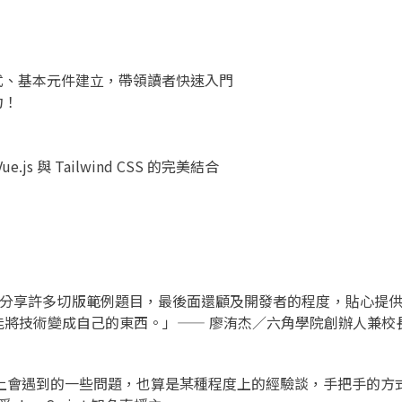
安裝方式、基本元件建立，帶領讀者快速入門
力！
 與 Tailwind CSS 的完美結合
還分享許多切版範例題目，最後面還顧及開發者的程度，貼心提供 jQu
將技術變成自己的東西。」—— 廖洧杰／六角學院創辦人兼校
作上會遇到的一些問題，也算是某種程度上的經驗談，手把手的