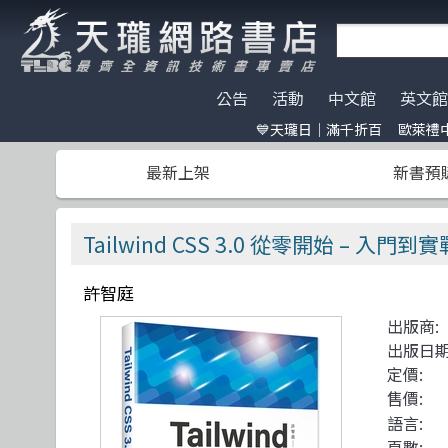
公告
活動
中文館
英文館
💙天瓏日｜滿千折百
歐萊禮中
天瓏門市春節營業公告
天瓏日｜滿千折百
AI Coding
全部分類
碁峰資訊
電子開發板
門市營業客
歐萊禮中文書
ChatGPT
Data Scien
旗標
特價書籍
版提袋🐎
最新上架
新書預
※電子發票使用說明※
Machine Learning
嵌入式系統
歐萊禮
HITCON
天瓏行動會
Large lang
軟體架構
經緯文化
IT狗精品區
Design Pattern
軟體測試
滄海
Make 國際中文版
影像辨識 Imag
職涯發展
人民郵電
機器人雜誌 RO
Tailwind CSS 3.0 從零開始 – 入門到實
Prompt Engineering
網站開發
機械工業
LangChain
UI/UX
深智
許智庭
Chatbot
系統開發
駭客 Hack
分散式架構
出版商:
Engineer self-growth
遊戲開發設計
機器人製作 R
資訊科學
出版日期
Computer Vision
Adobe 軟體應用
Unit Tes
Office 系列
定價:
售價:
Reinforcement
區塊鏈與金融科技
程式交易 Tra
網路通訊
語言:
頁數: