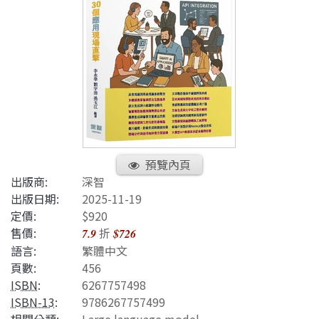
預覽內頁
出版商:
深智
出版日期:
2025-11-19
定價:
$920
售價:
折
7.9
$726
語言:
繁體中文
頁數:
456
ISBN
:
6267757498
ISBN-13
:
9786267757499