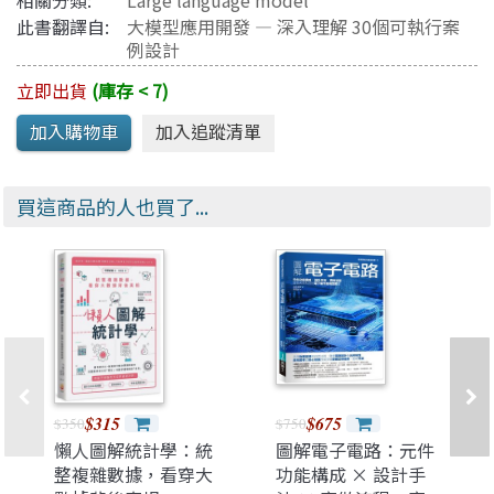
相關分類:
Large language model
此書翻譯自:
大模型應用開發 — 深入理解 30個可執行案
例設計
立即出貨
(庫存 < 7)
買這商品的人也買了...
$315
$675
$350
$750
懶人圖解統計學：統
圖解電子電路：元件
整複雜數據，看穿大
功能構成 × 設計手