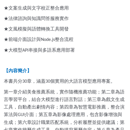
★文案生成與文字校正整合應用
★法律諮詢與知識問答服務實作
★文風模擬與語體轉換工具開發
★前端介面設計與
整合流程
Node.js
★
大模型
串接與多語系應用部署
API
【內容簡介】
本書共分
章，涵蓋
個實用的大語言模型應用專案。
30
30
第一章介紹美食推薦系統，實作隨機推薦功能；第二章為語
言學習平台，結合大模型進行語言對話；第三章為戲文生成
工具，自動產出劇情內容；第四章為智慧電影推薦，整合演
算法與
介面；第五章為影像處理應用，包含影像增強與
GUI
生成；第六章設計職業匹配系統，分析履歷並提供建議；第
七章實作簡歷生成工具，自動填寫履歷內容；第八章為產品