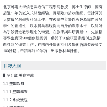
北京郵電大學信息與通信工程學院教授、博士生導師，擁有
超過
年的嵌入式開發經驗。長期致力於物聯網、雲計算與
15
大數據的教學與科研工作。在教學中善於以興趣為導向激發
學生的創造性，以素質為基礎提高自身的教學水平，以科研
為手段促進教學理念的轉變。在教學與科研實踐中，先後指
導學生實現
個創新案例，參與了
餘項國家級與企業橫
500
30
向課題的研究工作，在國內外學術期刊及學術會議發表論文
餘篇，申請專利
餘項，出版教材
餘部。
100
40
40
目錄大綱
▌第1 章 美食推薦
1.1 整體設計
1.1.1 整體框架
1.1.2 系統流程