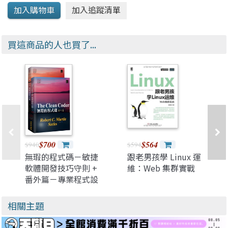
買這商品的人也買了...
$700
$564
$940
$594
無瑕的程式碼－敏捷
跟老男孩學 Linux 運
軟體開發技巧守則 +
維：Web 集群實戰
番外篇－專業程式設
計師的生存之道 (雙
書合購)
相關主題