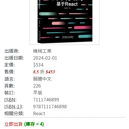
出版商:
機械工業
出版日期:
2024-02-01
定價:
$534
售價:
折
8.5
$453
語言:
簡體中文
頁數:
226
裝訂:
平裝
ISBN
:
7111746899
ISBN-13
:
9787111746898
相關分類:
React
立即出貨
(庫存 < 4)