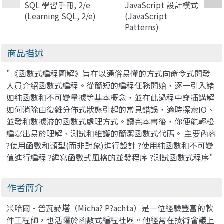
SQL 學習手冊, 2/e
JavaScript 設計模式
(Learning SQL, 2/e)
(JavaScript
Patterns)
商品描述
"《函數式編程圖解》旨在以通俗易懂的方式向命令式開發
人員介紹函數式編程。從簡短的編程任務開始，逐一引入諸
如純函數和不可變量據等基本概念，並在此過程中穿插講解
如何消除由復雜分佈式狀態引起的常見錯誤，適時探索IO、
並發和數據流的函數式處理方式。讀完本書後，你便能輕松
編寫出易於理解、測試和維護的簡潔函數式代碼。 主要內容
?使用函數和類型(而非對象)進行設計 ?使用純函數和不可變
值進行編程 ?編寫函數式風格的並發程序 ?測試函數式程序"
作者簡介
米哈爾·普瓦赫塔（Micha? P?achta）是一位經驗豐富的軟
件工程師，也活躍於函數式編程社區。他經常在技術會議上