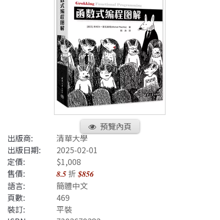
預覽內頁
出版商:
清華大學
出版日期:
2025-02-01
定價:
$1,008
售價:
折
8.5
$856
語言:
簡體中文
頁數:
469
裝訂:
平裝