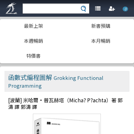
0
最新上架
新書預購
本週暢銷
本月暢銷
特價書
函數式編程圖解
Grokking Functional
Programming
[波蘭] 米哈爾·普瓦赫塔（Micha? P?achta）著 郭
濤 譯 郭濤 譯