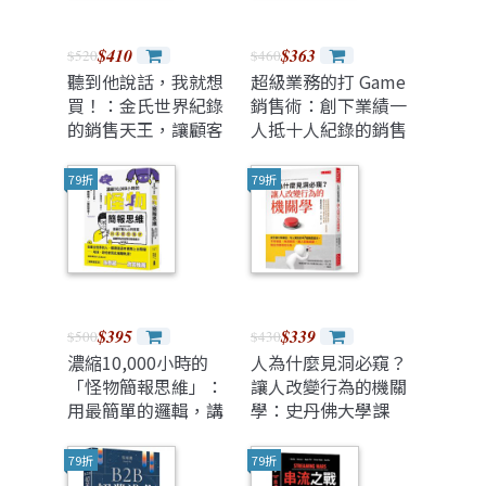
$410
$363
$520
$460
聽到他說話，我就想
超級業務的打 Game
買！：金氏世界紀錄
銷售術：創下業績一
的銷售天王，讓顧客
人抵十人紀錄的銷售
立刻打開錢包的九大
祕笈，從試探、誘導
銷售技巧
到成交，每一步都有
79折
79折
節奏，像破關一樣簡
單！
$395
$339
$500
$430
濃縮10,000小時的
人為什麼見洞必窺？
「怪物簡報思維」：
讓人改變行為的機關
用最簡單的邏輯，講
學：史丹佛大學課
最打動人心的提案
程。令人驚奇的47種
──日本廣告鬼才讓
機關設計，不用催
79折
79折
聽眾為你鼓掌的簡報
逼、無須懲罰，讓人