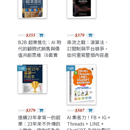
魔法
主動改變，做出你期
待的行為。
$355
$379
$450
$480
B2B 超業進化：AI 時
串流之戰：演算法、
代的顧問式銷售與價
訂閱制與平台競爭，
值共創思維（6套實
如何重寫整個內容產
戰方法 × 10大成交
業的規則
心法 × 5項行動指
79折
78折
引）
$379
$507
$480
$650
連續23年拿第一的超
AI 集客力！FB + IG +
業：23年來不外傳的
Threads + LINE +