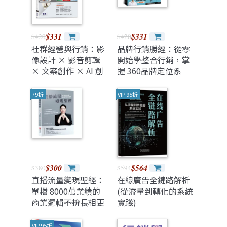
$331
$331
$420
$420
社群經營與行銷：影
品牌行銷勝經：從零
像設計 × 影音剪輯
開始學整合行銷，掌
× 文案創作 × AI 創
握 360品牌定位系
意生成
統、消費者洞察、顧
客體驗旅程設計、年
79折
VIP 95折
度行銷檔期企劃到差
異化關鍵訊息，打造
品牌價值影響力
$300
$564
$380
$594
直播流量變現聖經：
在線廣告全鏈路解析
單檔 8000萬業績的
(從流量到轉化的系統
商業邏輯――不拚長相更
實踐)
長銷！品牌直播顧問
凱特揭密 5000場帶
VIP 95折