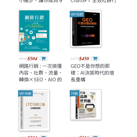
小撇步，讓你成為令
ChatGPT 全效社群行
人難忘的人。創造你
銷術：掌握社群平台
與普通業務的巨大差
行銷宣傳訣竅，善用
VIP 95折
距，客戶第一時間就
AI 工具，以最小成本
想到你。
創造最大效益, 2/e
$504
$450
$560
$474
網路行銷 : 一次搞懂
GEO不是你想的那
內容、社群、流量、
樣：AI決策時代的增
轉換×SEO、AIO 的
長重構
關鍵技術與實務案例
VIP 95折
79折