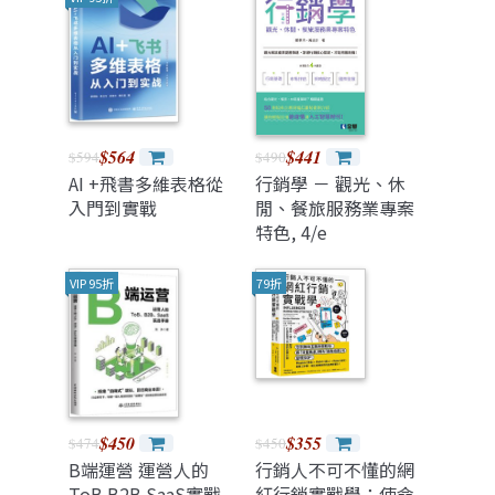
貨實戰的成交密碼
$564
$441
$594
$490
AI +飛書多維表格從
行銷學 － 觀光、休
入門到實戰
閒、餐旅服務業專案
特色, 4/e
VIP 95折
79折
$450
$355
$474
$450
B端運營 運營人的
行銷人不可不懂的網
ToB B2B SaaS實戰
紅行銷實戰學：使命