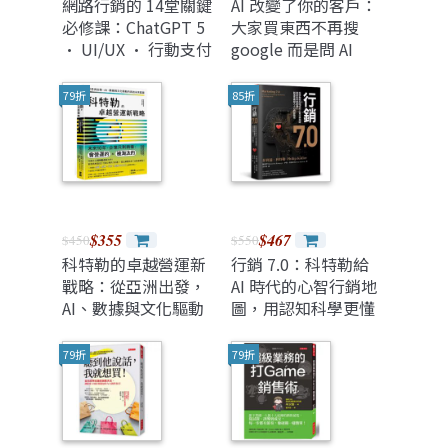
網路行銷的 14堂關鍵
AI 改變了你的客戶：
必修課：ChatGPT 5
大家買東西不再搜
• UI/UX • 行動支付
google 而是問 AI
• 駭客 • 廣告 •
時，行銷該怎麼做？
SEO • 直播 •
79折
85折
Google Gemini • AI
多媒體, 3/e (暢銷回
饋版)
$355
$467
$450
$550
科特勒的卓越營運新
行銷 7.0：科特勒給
戰略：從亞洲出發，
AI 時代的心智行銷地
AI、數據與文化驅動
圖，用認知科學更懂
的高效未來藍圖
人，創造意義植入人
心的新路徑
79折
79折