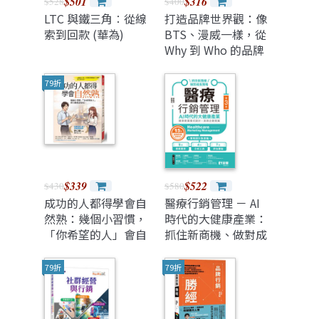
$501
$316
$528
$400
LTC 與鐵三角∶從線
打造品牌世界觀：像
索到回款 (華為)
BTS、漫威一樣，從
Why 到 Who 的品牌
思考法
79折
$339
$522
$430
$580
成功的人都得學會自
醫療行銷管理 － AI
然熟：幾個小習慣，
時代的大健康產業：
「你希望的人」會自
抓住新商機、做對成
動搭話靠近。
長策略, 3/e
79折
79折