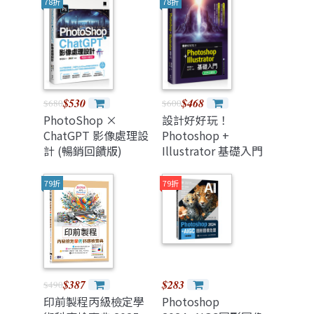
78折
78折
$530
$468
$680
$600
PhotoShop ×
設計好好玩！
ChatGPT 影像處理設
Photoshop +
計 (暢銷回饋版)
Illustrator 基礎入門
(好評回饋版)
79折
79折
$387
$283
$490
印前製程丙級檢定學
Photoshop