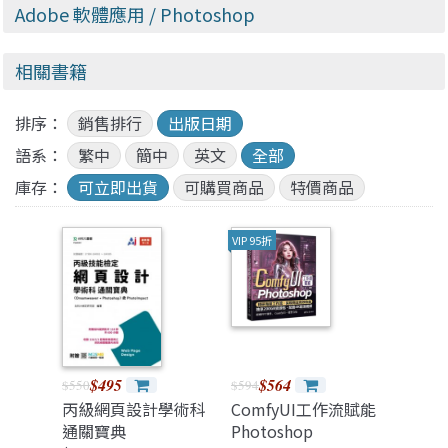
Adobe 軟體應用
/ Photoshop
相關書籍
排序：
銷售排行
出版日期
語系：
繁中
簡中
英文
全部
庫存：
可立即出貨
可購買商品
特價商品
VIP 95折
$495
$564
$550
$594
丙級網頁設計學術科
ComfyUI工作流賦能
通關寶典
Photoshop