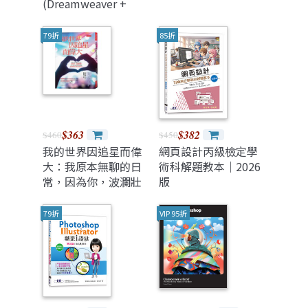
(Dreamweaver +
Photoshop)含
PhotoImpact - 最新
79折
85折
版(第六版) - 附贈
MOSME
$363
$382
$460
$450
我的世界因追星而偉
網頁設計丙級檢定學
大：我原本無聊的日
術科解題教本｜2026
常，因為你，波瀾壯
版
闊。 世上沒有無用的
經驗，這是愛自己的
79折
VIP 95折
有用方式。