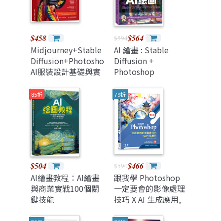
(Paperback)
$458
$564
$594
Midjourney+Stable
AI 繪畫 : Stable
Diffusion+Photoshop
Diffusion +
AI服裝設計基礎與實
Photoshop
戰
85折
79折
$504
$466
$590
AI繪畫教程：AI繪畫
跟我學 Photoshop
與商業實戰100個關
一定要會的影像處理
鍵技能
技巧 X AI 生成應用,
5/e