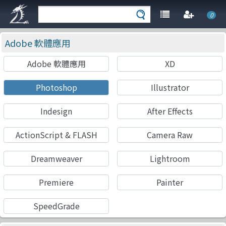
0
Adobe 軟體應用
Adobe 軟體應用
XD
Photoshop
Illustrator
Indesign
After Effects
ActionScript & FLASH
Camera Raw
Dreamweaver
Lightroom
Premiere
Painter
SpeedGrade