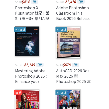
$434
$2,470
$550
$2,600
Photoshop X
Adobe Photoshop
Illustrator 就是 i 設
Classroom in a
計 (第三版-增訂AI應
Book 2026 Release
用)
VIP 95折
VIP 95折
$2,185
$678
$2,300
$714
Mastering Adobe
AutoCAD 2026 3ds
Photoshop 2026 :
Max 2026 與
Enhance your
Photoshop 2025 建
digital imagery
築設計實例教程
skills with advanced
85折
VIP 95折
photo editing and
visual design
workflows, 2/e