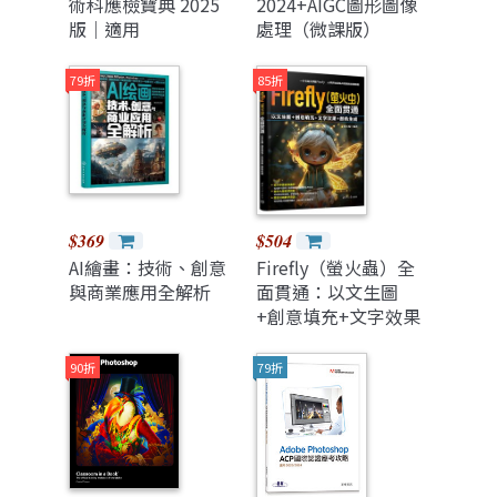
術科應檢寶典 2025
2024+AIGC圖形圖像
版｜適用
處理（微課版）
Photoshop．
Illustrator
79折
85折
$369
$504
AI繪畫：技術、創意
Firefly（螢火蟲）全
與商業應用全解析
面貫通：以文生圖
+創意填充+文字效果
+顏色生成
90折
79折