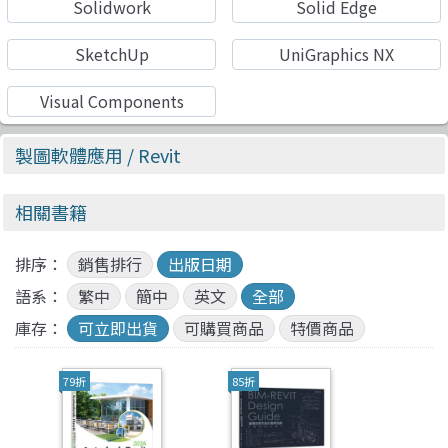
Solidwork
Solid Edge
SketchUp
UniGraphics NX
Visual Components
製圖軟體應用
/ Revit
相關書籍
排序：
銷售排行
出版日期
語系：
繁中
簡中
英文
全部
庫存：
可立即出貨
可購買商品
特價商品
79折
85折