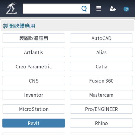
0
製圖軟體應用
製圖軟體應用
AutoCAD
Artlantis
Alias
Creo Parametric
Catia
CNS
Fusion 360
Inventor
Mastercam
MicroStation
Pro/ENGINEER
Revit
Rhino