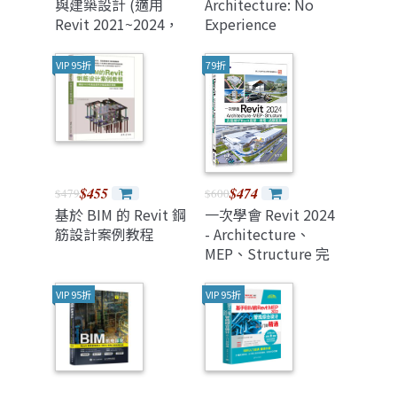
與建築設計 (適用
Architecture: No
Revit 2021~2024，
Experience
含國際認證模擬試題)
Required
(Paperback)
VIP 95折
79折
$455
$474
$479
$600
基於 BIM 的 Revit 鋼
一次學會 Revit 2024
筋設計案例教程
- Architecture、
MEP、Structure 完
整解析 Revit 建築、
機電、結構配筋
VIP 95折
VIP 95折