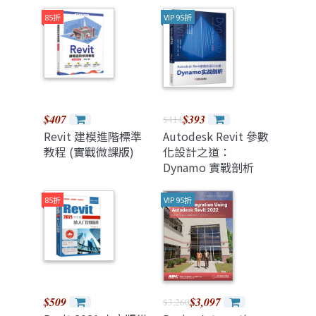
實戰
85折
VIP 95折
$407
$393
$414
Revit 建模進階標準
Autodesk Revit 參數
教程 (實戰微課版)
化設計之道：
Dynamo 實戰剖析
85折
VIP 95折
$509
$3,097
$3,260