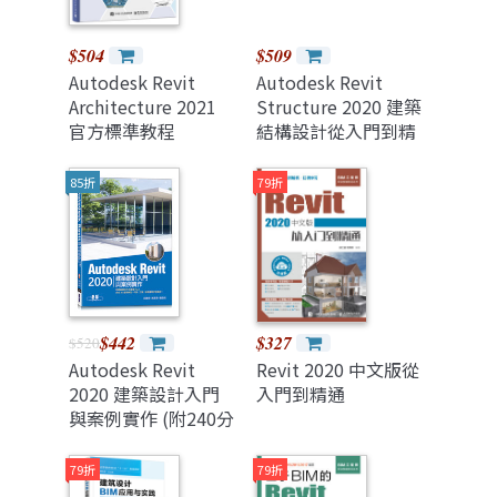
$504
$509
Autodesk Revit
Autodesk Revit
Architecture 2021
Structure 2020 建築
官方標準教程
結構設計從入門到精
通
85折
79折
$442
$327
$520
Autodesk Revit
Revit 2020 中文版從
2020 建築設計入門
入門到精通
與案例實作 (附240分
鐘基礎關鍵影音教學/
範例檔)
79折
79折