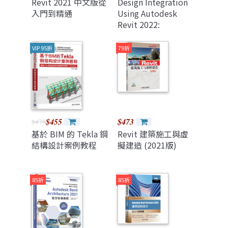
Revit 2021 中文版從
Design Integration
入門到精通
Using Autodesk
Revit 2022:
Architecture,
Structure and Mep
VIP 95折
79折
$455
$473
$479
基於 BIM 的 Tekla 鋼
Revit 建築施工與虛
結構設計案例教程
擬建造 (2021版)
85折
85折