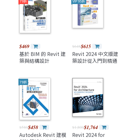
Owners, Designers,
79折
VIP 95折
Engineers,
Contractors, and
Facility Managers,
4/e (Hardcover)
$469
$615
$648
基於 BIM 的 Revit 建
Revit 2024 中文版建
築與結構設計
築設計從入門到精通
79折
$458
$1,764
$580
$1,800
Autodesk Revit 建模
Revit 2024 for