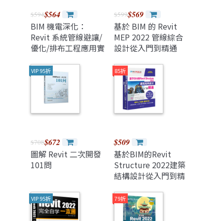
$564
$569
$594
$599
BIM 機電深化：
基於 BIM 的 Revit
Revit 系統管線避讓/
MEP 2022 管線綜合
優化/排布工程應用實
設計從入門到精通
戰
VIP 95折
85折
$672
$509
$708
圖解 Revit 二次開發
基於BIM的Revit
101問
Structure 2022建築
結構設計從入門到精
通
VIP 95折
79折