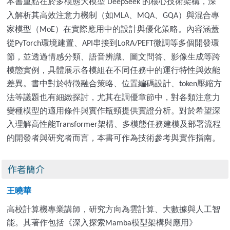
本書重點在於多模態大模型
的核心技術架構，深
DeepSeek
入解析其高效注意力機制（如
、
、
）與混合專
MLA
MQA
GQA
家模型（
）在實際應用中的設計與優化策略。內容涵蓋
MoE
從
環境建置、
串接到
微調等多個開發環
PyTorch
API
LoRA/PEFT
節，並透過情感分類、語音辨識、圖文問答、影像生成等跨
模態實例，具體展示各模組在不同任務中的運行特性與效能
差異。書中對於特徵融合策略、位置編碼設計、
壓縮方
token
法等議題也有細緻探討，尤其在調優章節中，對各類注意力
變種模型的適用條件與實作瓶頸提供實證分析。對於希望深
入理解高性能
架構、多模態任務建模及部署流程
Transformer
的開發者與研究者而言，本書可作為技術參考與實作指南。
作者簡介
王曉華
高校計算機專業講師，研究方向為雲計算、大數據與人工智
能。其著作包括《深入探索
模型架構與應用》
Mamba