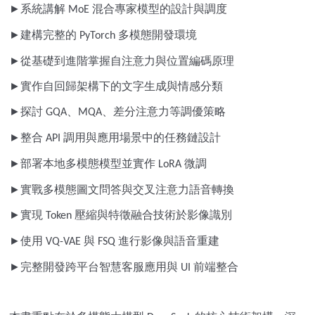
►
系統講解
混合專家模型的設計與調度
MoE
►
建構完整的
多模態開發環境
PyTorch
►
從基礎到進階掌握自注意力與位置編碼原理
►
實作自回歸架構下的文字生成與情感分類
►
探討
、
、差分注意力等調優策略
GQA
MQA
►
整合
調用與應用場景中的任務鏈設計
API
►
部署本地多模態模型並實作
微調
LoRA
►
實戰多模態圖文問答與交叉注意力語音轉換
►
實現
壓縮與特徵融合技術於影像識別
Token
►
使用
與
進行影像與語音重建
VQ-VAE
FSQ
►
完整開發跨平台智慧客服應用與
前端整合
UI