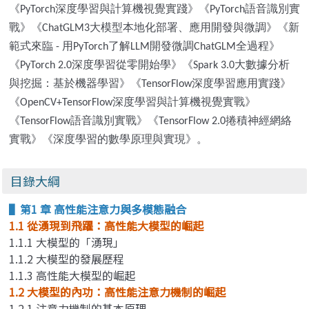
《
深度學習與計算機視覺實踐》《
語音識別實
PyTorch
PyTorch
戰》《
大模型本地化部署、應用開發與微調》《新
ChatGLM3
範式來臨
用
了解
開發微調
全過程》
-
PyTorch
LLM
ChatGLM
《
深度學習從零開始學》《
大數據分析
PyTorch 2.0
Spark 3.0
與挖掘：基於機器學習》《
深度學習應用實踐》
TensorFlow
《
深度學習與計算機視覺實戰》
OpenCV+TensorFlow
《
語音識別實戰》《
捲積神經網絡
TensorFlow
TensorFlow 2.0
實戰》《深度學習的數學原理與實現》。
目錄大綱
▌第1 章 高性能注意力與多模態融合
1.1 從湧現到飛躍：高性能大模型的崛起
1.1.1 大模型的「湧現」
1.1.2 大模型的發展歷程
1.1.3 高性能大模型的崛起
1.2 大模型的內功：高性能注意力機制的崛起
1.2.1 注意力機制的基本原理