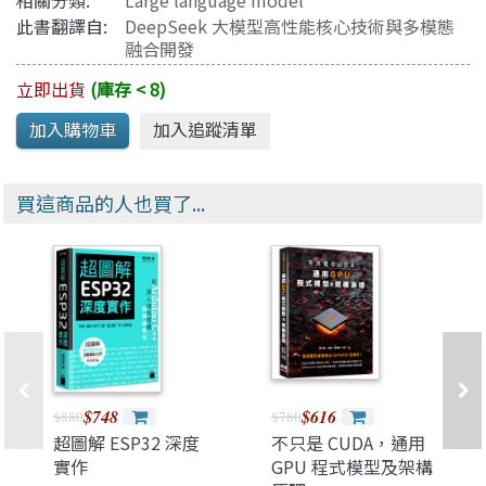
相關分類:
Large language model
此書翻譯自:
DeepSeek 大模型高性能核心技術與多模態
融合開發
立即出貨
(庫存 < 8)
買這商品的人也買了...
$748
$616
$880
$780
超圖解 ESP32 深度
不只是 CUDA，通用
實作
GPU 程式模型及架構