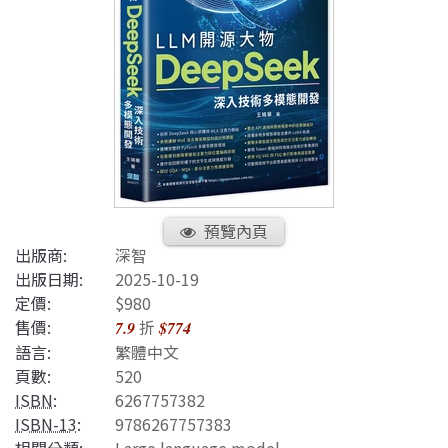
預覽內頁
出版商:
深智
出版日期:
2025-10-19
定價:
$980
售價:
折
7.9
$774
語言:
繁體中文
頁數:
520
ISBN
:
6267757382
ISBN-13
:
9786267757383